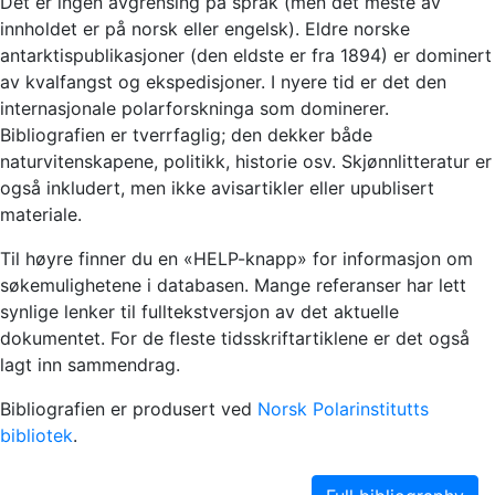
Det er ingen avgrensing på språk (men det meste av
innholdet er på norsk eller engelsk). Eldre norske
antarktispublikasjoner (den eldste er fra 1894) er dominert
av kvalfangst og ekspedisjoner. I nyere tid er det den
internasjonale polarforskninga som dominerer.
Bibliografien er tverrfaglig; den dekker både
naturvitenskapene, politikk, historie osv. Skjønnlitteratur er
også inkludert, men ikke avisartikler eller upublisert
materiale.
Til høyre finner du en «HELP-knapp» for informasjon om
søkemulighetene i databasen. Mange referanser har lett
synlige lenker til fulltekstversjon av det aktuelle
dokumentet. For de fleste tidsskriftartiklene er det også
lagt inn sammendrag.
Bibliografien er produsert ved
Norsk Polarinstitutts
bibliotek
.