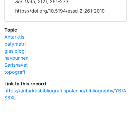
Sci. Data
,
2
(2), 261–273.
https://doi.org/10.5194/essd-2-261-2010
Topic
Antarktis
batymetri
glasiologi
havbunnen
Sørishavet
topografi
Link to this record
https://antarktisbibliografi.npolar.no/bibliography/YB7A
S8XL