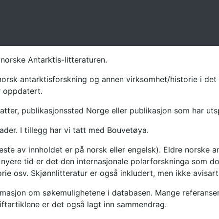
norske Antarktis-litteraturen.
norsk antarktisforskning og annen virksomhet/historie i det 
r oppdatert.
atter, publikasjonssted Norge eller publikasjon som har uts
ader. I tillegg har vi tatt med Bouvetøya.
te av innholdet er på norsk eller engelsk). Eldre norske an
nyere tid er det den internasjonale polarforskninga som dom
ie osv. Skjønnlitteratur er også inkludert, men ikke avisarti
masjon om søkemulighetene i databasen. Mange referanser har
riftartiklene er det også lagt inn sammendrag.