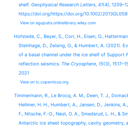
shelf.
Geophysical Research Letters
,
41
(4), 1209–1
https://doi.org/https://doi.org/10.1002/2013GL05
View on agupubs.onlinelibrary.wiley.com
Hofstede, C., Beyer, S., Corr, H., Eisen, O., Hattermann
Steinhage, D., Zeising, O., & Humbert, A. (2021). E
of a basal channel under the ice shelf of Support F
reflection seismics.
The Cryosphere
,
15
(3), 1517–1
2021
View on tc.copernicus.org
Timmermann, R., Le Brocq, A. M., Deen, T. J., Domack, 
Hellmer, H. H., Humbert, A., Jansen, D., Jenkins, A.
F., Nitsche, F.-O., Nøst, O. A., Smedsrud, L. H., & S
Antarctic ice sheet topography, cavity geometry,