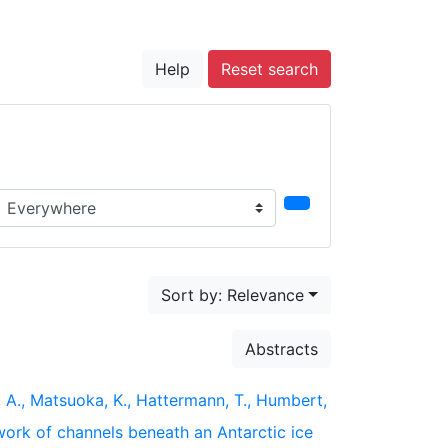
Help
Reset search
earch in...
Sort by: Relevance
Abstracts
o, A., Matsuoka, K., Hattermann, T., Humbert,
twork of channels beneath an Antarctic ice