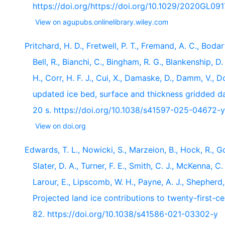
https://doi.org/https://doi.org/10.1029/2020GL091
View on agupubs.onlinelibrary.wiley.com
Pritchard, H. D., Fretwell, P. T., Fremand, A. C., Bodart
Bell, R., Bianchi, C., Bingham, R. G., Blankenship, D
H., Corr, H. F. J., Cui, X., Damaske, D., Damm, V., 
updated ice bed, surface and thickness gridded da
20 s. https://doi.org/10.1038/s41597-025-04672-y
View on doi.org
Edwards, T. L., Nowicki, S., Marzeion, B., Hock, R., Go
Slater, D. A., Turner, F. E., Smith, C. J., McKenna, C
Larour, E., Lipscomb, W. H., Payne, A. J., Shepherd,
Projected land ice contributions to twenty-first-ce
82. https://doi.org/10.1038/s41586-021-03302-y