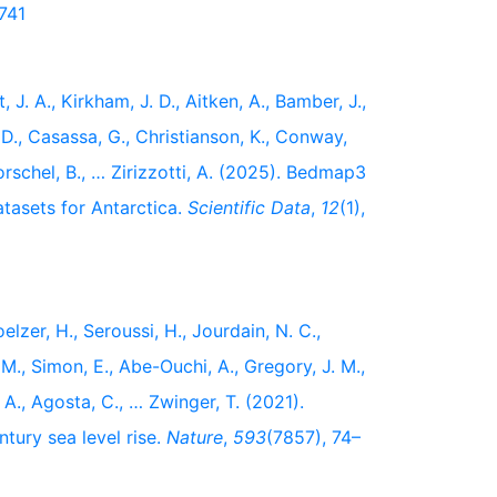
741
, J. A., Kirkham, J. D., Aitken, A., Bamber, J.,
. D., Casassa, G., Christianson, K., Conway,
Dorschel, B., … Zirizzotti, A. (2025). Bedmap3
tasets for Antarctica.
Scientific Data
,
12
(1),
elzer, H., Seroussi, H., Jourdain, N. C.,
. M., Simon, E., Abe-Ouchi, A., Gregory, J. M.,
 A., Agosta, C., … Zwinger, T. (2021).
ntury sea level rise.
Nature
,
593
(7857), 74–