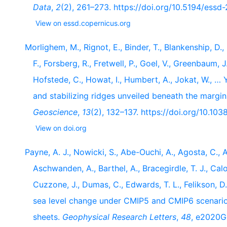
Data
,
2
(2), 261–273. https://doi.org/10.5194/essd
View on essd.copernicus.org
Morlighem, M., Rignot, E., Binder, T., Blankenship, D., 
F., Forsberg, R., Fretwell, P., Goel, V., Greenbaum, 
Hofstede, C., Howat, I., Humbert, A., Jokat, W., …
and stabilizing ridges unveiled beneath the margin
Geoscience
,
13
(2), 132–137. https://doi.org/10.1
View on doi.org
Payne, A. J., Nowicki, S., Abe-Ouchi, A., Agosta, C., A
Aschwanden, A., Barthel, A., Bracegirdle, T. J., Calo
Cuzzone, J., Dumas, C., Edwards, T. L., Felikson, D.
sea level change under CMIP5 and CMIP6 scenario
sheets.
Geophysical Research Letters
,
48
, e2020G