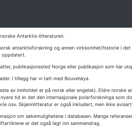
norske Antarktis-litteraturen.
norsk antarktisforskning og annen virksomhet/historie i det 
r oppdatert.
atter, publikasjonssted Norge eller publikasjon som har uts
ader. I tillegg har vi tatt med Bouvetøya.
te av innholdet er på norsk eller engelsk). Eldre norske an
nyere tid er det den internasjonale polarforskninga som dom
ie osv. Skjønnlitteratur er også inkludert, men ikke avisarti
masjon om søkemulighetene i databasen. Mange referanser har
riftartiklene er det også lagt inn sammendrag.