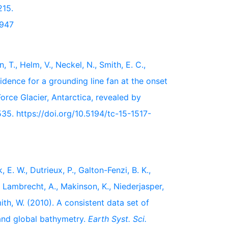
215.
8947
, T., Helm, V., Neckel, N., Smith, E. C.,
vidence for a grounding line fan at the onset
orce Glacier, Antarctica, revealed by
535. https://doi.org/10.5194/tc-15-1517-
E. W., Dutrieux, P., Galton-Fenzi, B. K.,
, Lambrecht, A., Makinson, K., Niederjasper,
mith, W. (2010). A consistent data set of
 and global bathymetry.
Earth Syst. Sci.