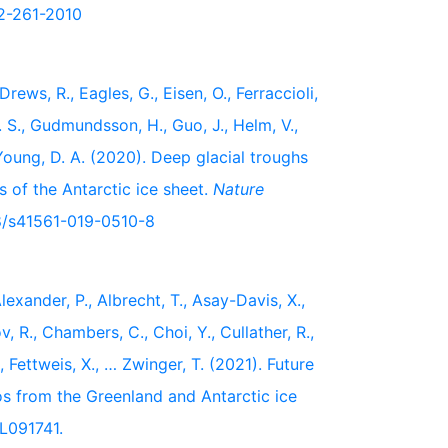
-2-261-2010
Drews, R., Eagles, G., Eisen, O., Ferraccioli,
J. S., Gudmundsson, H., Guo, J., Helm, V.,
 Young, D. A. (2020). Deep glacial troughs
s of the Antarctic ice sheet.
Nature
038/s41561-019-0510-8
lexander, P., Albrecht, T., Asay-Davis, X.,
v, R., Chambers, C., Choi, Y., Cullather, R.,
, Fettweis, X., … Zwinger, T. (2021). Future
s from the Greenland and Antarctic ice
L091741.