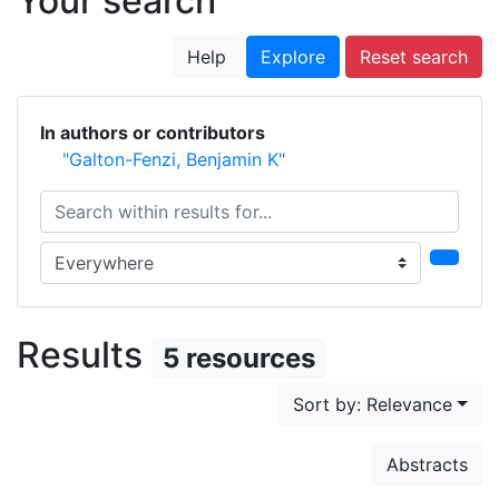
Your search
Help
Explore
Reset search
In authors or contributors
"Galton-Fenzi, Benjamin K"
Search within results for...
Search in...
Results
5 resources
Sort by: Relevance
Abstracts