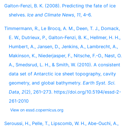
Galton-Fenzi, B. K. (2008). Predicting the fate of ice
shelves.
Ice and Climate News
,
11
, 4–6.
Timmermann, R., Le Brocq, A. M., Deen, T. J., Domack,
E. W., Dutrieux, P., Galton-Fenzi, B. K., Hellmer, H. H.,
Humbert, A., Jansen, D., Jenkins, A., Lambrecht, A.,
Makinson, K., Niederjasper, F., Nitsche, F.-O., Nøst, O.
A., Smedsrud, L. H., & Smith, W. (2010). A consistent
data set of Antarctic ice sheet topography, cavity
geometry, and global bathymetry.
Earth Syst. Sci.
Data
,
2
(2), 261–273. https://doi.org/10.5194/essd-2-
261-2010
View on essd.copernicus.org
Seroussi, H., Pelle, T., Lipscomb, W. H., Abe-Ouchi, A.,