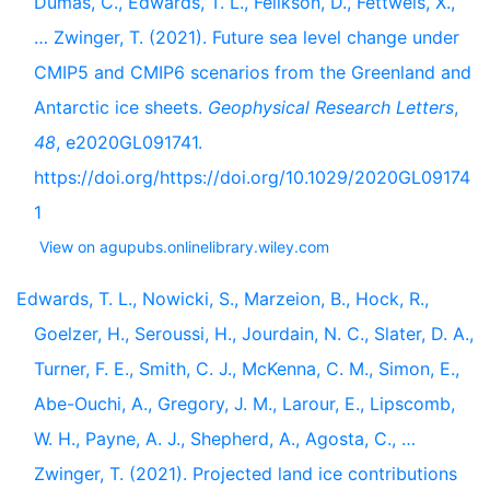
Dumas, C., Edwards, T. L., Felikson, D., Fettweis, X.,
… Zwinger, T. (2021). Future sea level change under
CMIP5 and CMIP6 scenarios from the Greenland and
Antarctic ice sheets.
Geophysical Research Letters
,
48
, e2020GL091741.
https://doi.org/https://doi.org/10.1029/2020GL09174
1
View on agupubs.onlinelibrary.wiley.com
Edwards, T. L., Nowicki, S., Marzeion, B., Hock, R.,
Goelzer, H., Seroussi, H., Jourdain, N. C., Slater, D. A.,
Turner, F. E., Smith, C. J., McKenna, C. M., Simon, E.,
Abe-Ouchi, A., Gregory, J. M., Larour, E., Lipscomb,
W. H., Payne, A. J., Shepherd, A., Agosta, C., …
Zwinger, T. (2021). Projected land ice contributions