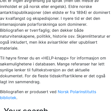
Det er ingen avgrensing på språk (men det meste av
innholdet er på norsk eller engelsk). Eldre norske
antarktispublikasjoner (den eldste er fra 1894) er dominert
av kvalfangst og ekspedisjoner. I nyere tid er det den
internasjonale polarforskninga som dominerer.
Bibliografien er tverrfaglig; den dekker både
naturvitenskapene, politikk, historie osv. Skjønnlitteratur er
også inkludert, men ikke avisartikler eller upublisert
materiale.
Til høyre finner du en «HELP-knapp» for informasjon om
søkemulighetene i databasen. Mange referanser har lett
synlige lenker til fulltekstversjon av det aktuelle
dokumentet. For de fleste tidsskriftartiklene er det også
lagt inn sammendrag.
Bibliografien er produsert ved
Norsk Polarinstitutts
bibliotek
.