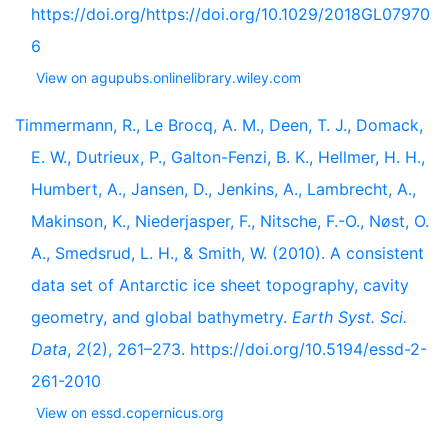
https://doi.org/https://doi.org/10.1029/2018GL07970
6
View on agupubs.onlinelibrary.wiley.com
Timmermann, R., Le Brocq, A. M., Deen, T. J., Domack,
E. W., Dutrieux, P., Galton-Fenzi, B. K., Hellmer, H. H.,
Humbert, A., Jansen, D., Jenkins, A., Lambrecht, A.,
Makinson, K., Niederjasper, F., Nitsche, F.-O., Nøst, O.
A., Smedsrud, L. H., & Smith, W. (2010). A consistent
data set of Antarctic ice sheet topography, cavity
geometry, and global bathymetry.
Earth Syst. Sci.
Data
,
2
(2), 261–273. https://doi.org/10.5194/essd-2-
261-2010
View on essd.copernicus.org