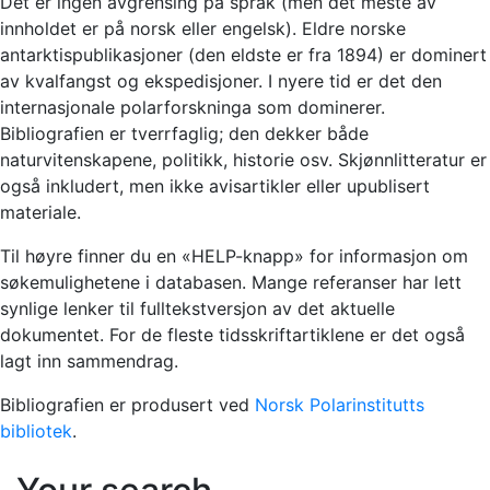
Det er ingen avgrensing på språk (men det meste av
innholdet er på norsk eller engelsk). Eldre norske
antarktispublikasjoner (den eldste er fra 1894) er dominert
av kvalfangst og ekspedisjoner. I nyere tid er det den
internasjonale polarforskninga som dominerer.
Bibliografien er tverrfaglig; den dekker både
naturvitenskapene, politikk, historie osv. Skjønnlitteratur er
også inkludert, men ikke avisartikler eller upublisert
materiale.
Til høyre finner du en «HELP-knapp» for informasjon om
søkemulighetene i databasen. Mange referanser har lett
synlige lenker til fulltekstversjon av det aktuelle
dokumentet. For de fleste tidsskriftartiklene er det også
lagt inn sammendrag.
Bibliografien er produsert ved
Norsk Polarinstitutts
bibliotek
.