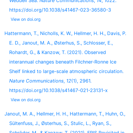
Weddell Sea.
Nature Communications
,
14
, 1022.
https://doi.org/10.1038/s41467-023-36580-3
View on doi.org
Hattermann, T., Nicholls, K. W., Hellmer, H. H., Davis, P.
E. D., Janout, M. A., Østerhus, S., Schlosser, E.,
Rohardt, G., & Kanzow, T. (2021). Observed
interannual changes beneath Filchner-Ronne Ice
Shelf linked to large-scale atmospheric circulation.
Nature Communications
,
12
(1), 2961.
https://doi.org/10.1038/s41467-021-23131-x
View on doi.org
Janout, M. A., Hellmer, H. H., Hattermann, T., Huhn, O.,
Sültenfuss, J., Østerhus, S., Stulic, L., Ryan, S.,
Schröder, M., & Kanzow, T. (2021). FRIS Revisited in