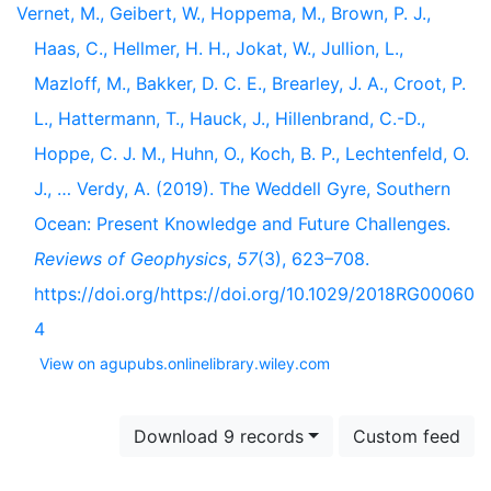
Vernet, M., Geibert, W., Hoppema, M., Brown, P. J.,
Haas, C., Hellmer, H. H., Jokat, W., Jullion, L.,
Mazloff, M., Bakker, D. C. E., Brearley, J. A., Croot, P.
L., Hattermann, T., Hauck, J., Hillenbrand, C.-D.,
Hoppe, C. J. M., Huhn, O., Koch, B. P., Lechtenfeld, O.
J., … Verdy, A. (2019). The Weddell Gyre, Southern
Ocean: Present Knowledge and Future Challenges.
Reviews of Geophysics
,
57
(3), 623–708.
https://doi.org/https://doi.org/10.1029/2018RG00060
4
View on agupubs.onlinelibrary.wiley.com
Download 9 records
Custom feed