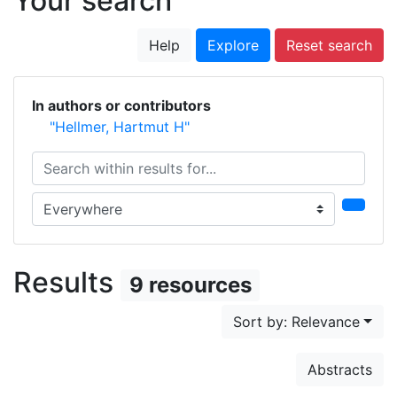
Your search
Help
Explore
Reset search
In authors or contributors
"Hellmer, Hartmut H"
Search within results for...
Search in...
Results
9 resources
Sort by: Relevance
Abstracts