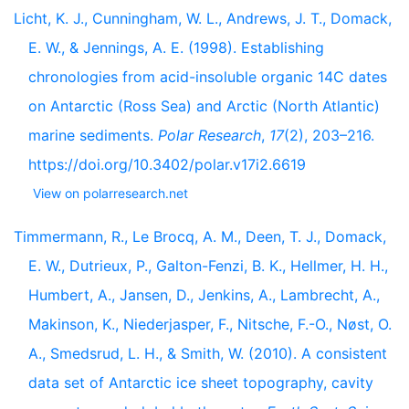
Licht, K. J., Cunningham, W. L., Andrews, J. T., Domack,
E. W., & Jennings, A. E. (1998). Establishing
chronologies from acid-insoluble organic 14C dates
on Antarctic (Ross Sea) and Arctic (North Atlantic)
marine sediments.
Polar Research
,
17
(2), 203–216.
https://doi.org/10.3402/polar.v17i2.6619
View on polarresearch.net
Timmermann, R., Le Brocq, A. M., Deen, T. J., Domack,
E. W., Dutrieux, P., Galton-Fenzi, B. K., Hellmer, H. H.,
Humbert, A., Jansen, D., Jenkins, A., Lambrecht, A.,
Makinson, K., Niederjasper, F., Nitsche, F.-O., Nøst, O.
A., Smedsrud, L. H., & Smith, W. (2010). A consistent
data set of Antarctic ice sheet topography, cavity