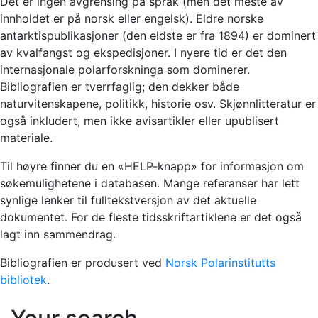
Det er ingen avgrensing på språk (men det meste av
innholdet er på norsk eller engelsk). Eldre norske
antarktispublikasjoner (den eldste er fra 1894) er dominert
av kvalfangst og ekspedisjoner. I nyere tid er det den
internasjonale polarforskninga som dominerer.
Bibliografien er tverrfaglig; den dekker både
naturvitenskapene, politikk, historie osv. Skjønnlitteratur er
også inkludert, men ikke avisartikler eller upublisert
materiale.
Til høyre finner du en «HELP-knapp» for informasjon om
søkemulighetene i databasen. Mange referanser har lett
synlige lenker til fulltekstversjon av det aktuelle
dokumentet. For de fleste tidsskriftartiklene er det også
lagt inn sammendrag.
Bibliografien er produsert ved
Norsk Polarinstitutts
bibliotek
.