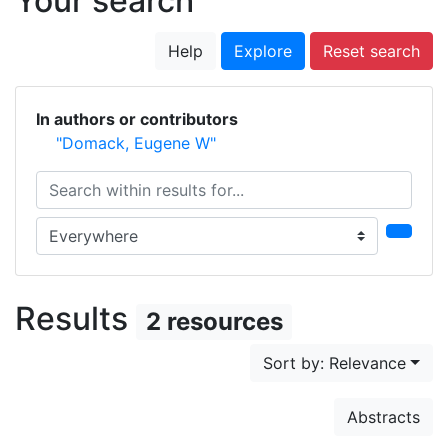
Your search
Help
Explore
Reset search
In authors or contributors
"Domack, Eugene W"
Search within results for...
Search in...
Results
2 resources
Sort by: Relevance
Abstracts