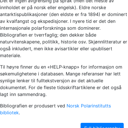
Det er ingen avgrensing på språk (men det meste av
innholdet er på norsk eller engelsk). Eldre norske
antarktispublikasjoner (den eldste er fra 1894) er dominert
av kvalfangst og ekspedisjoner. I nyere tid er det den
internasjonale polarforskninga som dominerer.
Bibliografien er tverrfaglig; den dekker både
naturvitenskapene, politikk, historie osv. Skjønnlitteratur er
også inkludert, men ikke avisartikler eller upublisert
materiale.
Til høyre finner du en «HELP-knapp» for informasjon om
søkemulighetene i databasen. Mange referanser har lett
synlige lenker til fulltekstversjon av det aktuelle
dokumentet. For de fleste tidsskriftartiklene er det også
lagt inn sammendrag.
Bibliografien er produsert ved
Norsk Polarinstitutts
bibliotek
.