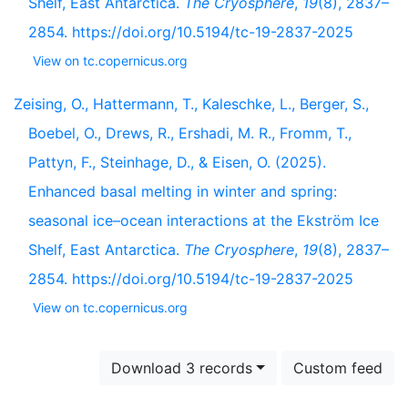
Shelf, East Antarctica.
The Cryosphere
,
19
(8), 2837–
2854. https://doi.org/10.5194/tc-19-2837-2025
View on tc.copernicus.org
Zeising, O., Hattermann, T., Kaleschke, L., Berger, S.,
Boebel, O., Drews, R., Ershadi, M. R., Fromm, T.,
Pattyn, F., Steinhage, D., & Eisen, O. (2025).
Enhanced basal melting in winter and spring:
seasonal ice–ocean interactions at the Ekström Ice
Shelf, East Antarctica.
The Cryosphere
,
19
(8), 2837–
2854. https://doi.org/10.5194/tc-19-2837-2025
View on tc.copernicus.org
Download 3 records
Custom feed