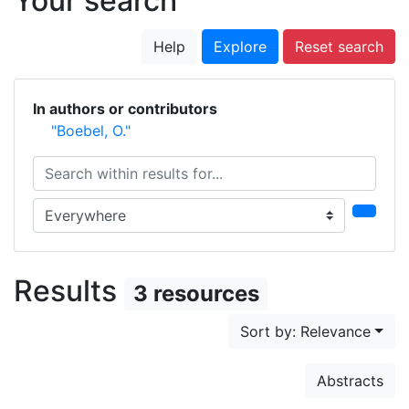
Your search
Help
Explore
Reset search
In authors or contributors
"Boebel, O."
Search within results for...
Search in...
Results
3 resources
Sort by: Relevance
Abstracts