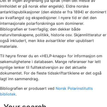
Det er ingen avgrensing på språk (men det meste av
innholdet er på norsk eller engelsk). Eldre norske
antarktispublikasjoner (den eldste er fra 1894) er dominert
av kvalfangst og ekspedisjoner. I nyere tid er det den
internasjonale polarforskninga som dominerer.
Bibliografien er tverrfaglig; den dekker både
naturvitenskapene, politikk, historie osv. Skjønnlitteratur er
også inkludert, men ikke avisartikler eller upublisert
materiale.
Til høyre finner du en «HELP-knapp» for informasjon om
søkemulighetene i databasen. Mange referanser har lett
synlige lenker til fulltekstversjon av det aktuelle
dokumentet. For de fleste tidsskriftartiklene er det også
lagt inn sammendrag.
Bibliografien er produsert ved
Norsk Polarinstitutts
bibliotek
.