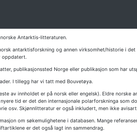
norske Antarktis-litteraturen.
norsk antarktisforskning og annen virksomhet/historie i det 
r oppdatert.
atter, publikasjonssted Norge eller publikasjon som har uts
ader. I tillegg har vi tatt med Bouvetøya.
te av innholdet er på norsk eller engelsk). Eldre norske an
nyere tid er det den internasjonale polarforskninga som dom
ie osv. Skjønnlitteratur er også inkludert, men ikke avisarti
masjon om søkemulighetene i databasen. Mange referanser har
riftartiklene er det også lagt inn sammendrag.