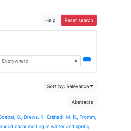
Help
Reset search
earch in...
Sort by: Relevance
Abstracts
 Boebel, O., Drews, R., Ershadi, M. R., Fromm,
nhanced basal melting in winter and spring: