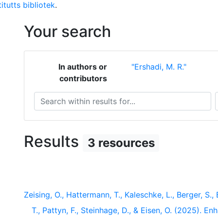
itutts bibliotek
.
Your search
In authors or
"Ershadi, M. R."
contributors
Search within results for...
S
Results
3 resources
Zeising, O., Hattermann, T., Kaleschke, L., Berger, S.,
T., Pattyn, F., Steinhage, D., & Eisen, O. (2025). E