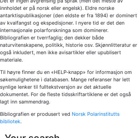
Det er ingen avgrensing på språk (men det meste av
innholdet er på norsk eller engelsk). Eldre norske
antarktispublikasjoner (den eldste er fra 1894) er dominert
av kvalfangst og ekspedisjoner. I nyere tid er det den
internasjonale polarforskninga som dominerer.
Bibliografien er tverrfaglig; den dekker både
naturvitenskapene, politikk, historie osv. Skjønnlitteratur er
også inkludert, men ikke avisartikler eller upublisert
materiale.
Til høyre finner du en «HELP-knapp» for informasjon om
søkemulighetene i databasen. Mange referanser har lett
synlige lenker til fulltekstversjon av det aktuelle
dokumentet. For de fleste tidsskriftartiklene er det også
lagt inn sammendrag.
Bibliografien er produsert ved
Norsk Polarinstitutts
bibliotek
.