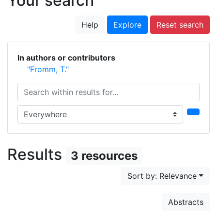
Your search
Help
Explore
Reset search
In authors or contributors
"Fromm, T."
Search within results for...
Search in...
Results
3 resources
Sort by: Relevance
Abstracts