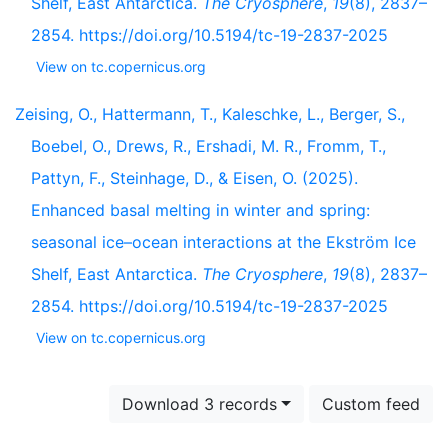
Shelf, East Antarctica.
The Cryosphere
,
19
(8), 2837–
2854. https://doi.org/10.5194/tc-19-2837-2025
View on tc.copernicus.org
Zeising, O., Hattermann, T., Kaleschke, L., Berger, S.,
Boebel, O., Drews, R., Ershadi, M. R., Fromm, T.,
Pattyn, F., Steinhage, D., & Eisen, O. (2025).
Enhanced basal melting in winter and spring:
seasonal ice–ocean interactions at the Ekström Ice
Shelf, East Antarctica.
The Cryosphere
,
19
(8), 2837–
2854. https://doi.org/10.5194/tc-19-2837-2025
View on tc.copernicus.org
Download 3 records
Custom feed