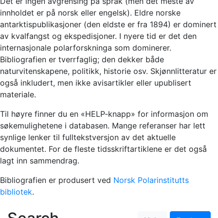
Det er ingen avgrensing på språk (men det meste av
innholdet er på norsk eller engelsk). Eldre norske
antarktispublikasjoner (den eldste er fra 1894) er dominert
av kvalfangst og ekspedisjoner. I nyere tid er det den
internasjonale polarforskninga som dominerer.
Bibliografien er tverrfaglig; den dekker både
naturvitenskapene, politikk, historie osv. Skjønnlitteratur er
også inkludert, men ikke avisartikler eller upublisert
materiale.
Til høyre finner du en «HELP-knapp» for informasjon om
søkemulighetene i databasen. Mange referanser har lett
synlige lenker til fulltekstversjon av det aktuelle
dokumentet. For de fleste tidsskriftartiklene er det også
lagt inn sammendrag.
Bibliografien er produsert ved
Norsk Polarinstitutts
bibliotek
.