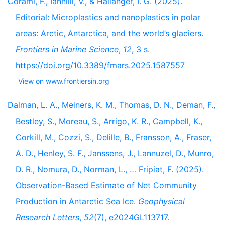
Corami, F., Iannilli, V., & Hallanger, I. G. (2025).
Editorial: Microplastics and nanoplastics in polar
areas: Arctic, Antarctica, and the world’s glaciers.
Frontiers in Marine Science
,
12
, 3 s.
https://doi.org/10.3389/fmars.2025.1587557
View on www.frontiersin.org
Dalman, L. A., Meiners, K. M., Thomas, D. N., Deman, F.,
Bestley, S., Moreau, S., Arrigo, K. R., Campbell, K.,
Corkill, M., Cozzi, S., Delille, B., Fransson, A., Fraser,
A. D., Henley, S. F., Janssens, J., Lannuzel, D., Munro,
D. R., Nomura, D., Norman, L., … Fripiat, F. (2025).
Observation-Based Estimate of Net Community
Production in Antarctic Sea Ice.
Geophysical
Research Letters
,
52
(7), e2024GL113717.