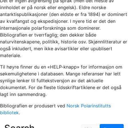
Det er ingen avgrensing på språk (men det meste av
innholdet er på norsk eller engelsk). Eldre norske
antarktispublikasjoner (den eldste er fra 1894) er dominert
av kvalfangst og ekspedisjoner. I nyere tid er det den
internasjonale polarforskninga som dominerer.
Bibliografien er tverrfaglig; den dekker både
naturvitenskapene, politikk, historie osv. Skjønnlitteratur er
også inkludert, men ikke avisartikler eller upublisert
materiale.
Til høyre finner du en «HELP-knapp» for informasjon om
søkemulighetene i databasen. Mange referanser har lett
synlige lenker til fulltekstversjon av det aktuelle
dokumentet. For de fleste tidsskriftartiklene er det også
lagt inn sammendrag.
Bibliografien er produsert ved
Norsk Polarinstitutts
bibliotek
.