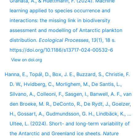
Granata, A., & Huettmann, F. (2024). Machine
learning applied to species occurrence and
interactions: the missing link in biodiversity
assessment and modelling of Antarctic plankton
distribution.
Ecological Processes
,
13
(1), 18 s.
https://doi.org/10.1186/s13717-024-00532-6
View on doi.org
Hanna, E., Topál, D., Box, J. E., Buzzard, S., Christie, F.
D. W., Hvidberg, C., Morlighem, M., De Santis, L.,
Silvano, A., Colleoni, F., Sasgen, I., Banwell, A. F., van
den Broeke, M. R., DeConto, R., De Rydt, J., Goelzer,
H., Gossart, A., Gudmundsson, G. H., Lindbäck, K., …
Ultee, L. (2024). Short- and long-term variability of
the Antarctic and Greenland ice sheets.
Nature