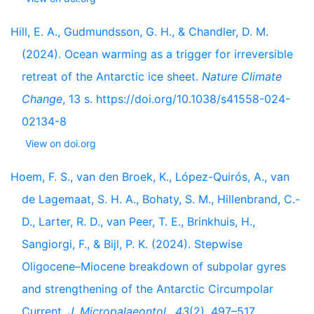
Hill, E. A., Gudmundsson, G. H., & Chandler, D. M.
(2024). Ocean warming as a trigger for irreversible
retreat of the Antarctic ice sheet.
Nature Climate
Change
, 13 s. https://doi.org/10.1038/s41558-024-
02134-8
View on doi.org
Hoem, F. S., van den Broek, K., López-Quirós, A., van
de Lagemaat, S. H. A., Bohaty, S. M., Hillenbrand, C.-
D., Larter, R. D., van Peer, T. E., Brinkhuis, H.,
Sangiorgi, F., & Bijl, P. K. (2024). Stepwise
Oligocene–Miocene breakdown of subpolar gyres
and strengthening of the Antarctic Circumpolar
Current.
J. Micropalaeontol.
,
43
(2), 497–517.