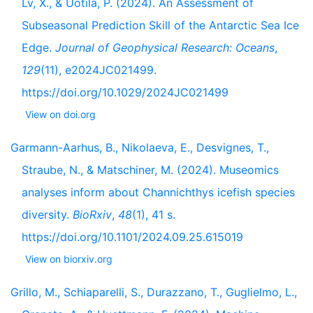
Lv, X., & Uotila, P. (2024). An Assessment of
Subseasonal Prediction Skill of the Antarctic Sea Ice
Edge.
Journal of Geophysical Research: Oceans
,
129
(11), e2024JC021499.
https://doi.org/10.1029/2024JC021499
View on doi.org
Garmann-Aarhus, B., Nikolaeva, E., Desvignes, T.,
Straube, N., & Matschiner, M. (2024). Museomics
analyses inform about Channichthys icefish species
diversity.
BioRxiv
,
48
(1), 41 s.
https://doi.org/10.1101/2024.09.25.615019
View on biorxiv.org
Grillo, M., Schiaparelli, S., Durazzano, T., Guglielmo, L.,