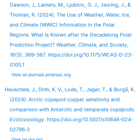
Dawson, J., Lamers, M., Ljubicic, G. J., Jeuring, J., &
Thoman, R. (2024). The Use of Weather, Water, Ice,
and Climate (WWIC) Information in the Polar
Regions: What Is Known after the Decadelong Polar
Prediction Project?
Weather, Climate, and Society
,
16
(3), 369–387. https://doi.org/10.1175/WCAS-D-23-
0105.1
View on journals.ametsoc.org
Heuschele, J., Dinh, K. V., Lode, T., Jager, T., & Borgå, K.
(2024). Arctic copepod copper sensitivity and
comparison with Antarctic and temperate copepods.
Ecotoxicology
. https://doi.org/10.1007/s10646-024-
02796-2
View on doi.org