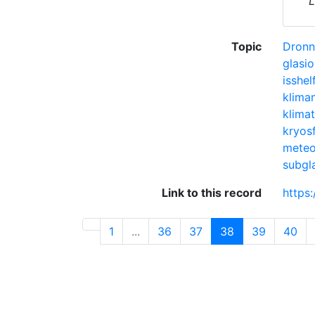
L
Topic
Dronn
glasio
isshel
klima
klimat
kryos
meteo
subgla
Link to this record
https
1
...
36
37
38
39
40