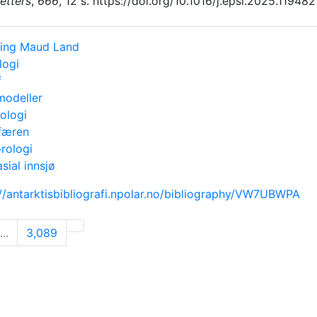
etters
,
666
, 12 s. https://doi.org/10.1016/j.epsl.2025.119482
ing Maud Land
logi
f
modeller
ologi
færen
rologi
sial innsjø
://antarktisbibliografi.npolar.no/bibliography/VW7UBWPA
...
3,089