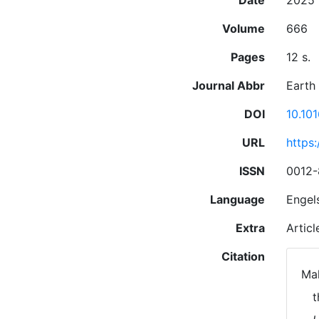
Date
2025
Volume
666
Pages
12 s.
Journal Abbr
Earth
DOI
10.10
URL
https
ISSN
0012-
Language
Engel
Extra
Artic
Citation
Mah
t