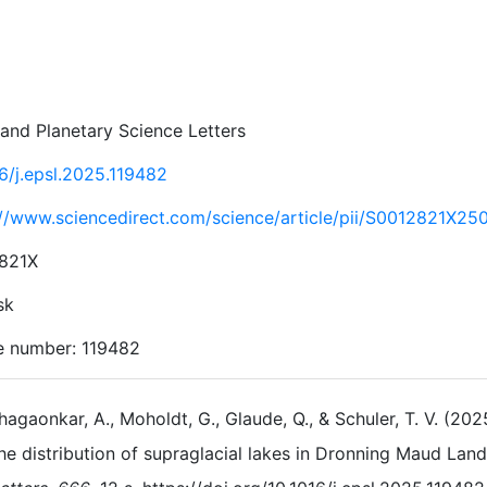
 and Planetary Science Letters
16/j.epsl.2025.119482
://www.sciencedirect.com/science/article/pii/S0012821X2
821X
sk
le number: 119482
agaonkar, A., Moholdt, G., Glaude, Q., & Schuler, T. V. (20
he distribution of supraglacial lakes in Dronning Maud Land