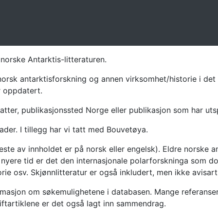
norske Antarktis-litteraturen.
norsk antarktisforskning og annen virksomhet/historie i det 
r oppdatert.
atter, publikasjonssted Norge eller publikasjon som har uts
ader. I tillegg har vi tatt med Bouvetøya.
te av innholdet er på norsk eller engelsk). Eldre norske an
nyere tid er det den internasjonale polarforskninga som dom
ie osv. Skjønnlitteratur er også inkludert, men ikke avisarti
masjon om søkemulighetene i databasen. Mange referanser har
riftartiklene er det også lagt inn sammendrag.