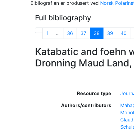
Bibliografien er produsert ved
Norsk Polarinst
Full bibliography
1
...
36
37
38
39
40
Katabatic and foehn wi
Dronning Maud Land, 
Resource type
Journa
Authors/contributors
Mahag
Mohol
Glaud
Schul