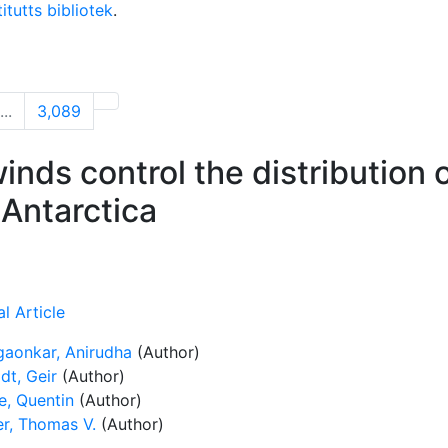
itutts bibliotek
.
...
3,089
nds control the distribution o
Antarctica
l Article
aonkar, Anirudha
(Author)
dt, Geir
(Author)
e, Quentin
(Author)
er, Thomas V.
(Author)