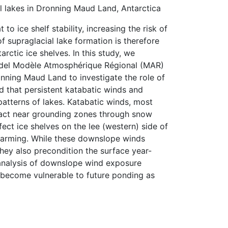
al lakes in Dronning Maud Land, Antarctica
o ice shelf stability, increasing the risk of
f supraglacial lake formation is therefore
tarctic ice shelves. In this study, we
model Modèle Atmosphérique Régional (MAR)
ronning Maud Land to investigate the role of
d that persistent katabatic winds and
atterns of lakes. Katabatic winds, most
pact near grounding zones through snow
ect ice shelves on the lee (western) side of
 warming. While these downslope winds
hey also precondition the surface year-
 analysis of downslope wind exposure
y become vulnerable to future ponding as