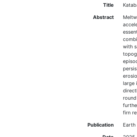
Title
Kataba
Abstract
Meltwa
accele
essent
combi
with s
topog
episo
persi
erosio
large
direc
round
furthe
firn r
Publication
Earth