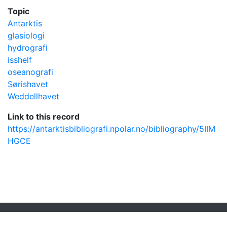
Topic
Antarktis
glasiologi
hydrografi
isshelf
oseanografi
Sørishavet
Weddellhavet
Link to this record
https://antarktisbibliografi.npolar.no/bibliography/5IIM
HGCE
Powered by
Zotero
and
Kerko
.