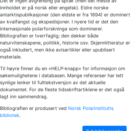
Det er ingen avgrensing på språk (men det meste av
innholdet er på norsk eller engelsk). Eldre norske
antarktispublikasjoner (den eldste er fra 1894) er dominert
av kvalfangst og ekspedisjoner. I nyere tid er det den
internasjonale polarforskninga som dominerer.
Bibliografien er tverrfaglig; den dekker både
naturvitenskapene, politikk, historie osv. Skjønnlitteratur er
også inkludert, men ikke avisartikler eller upublisert
materiale.
Til høyre finner du en «HELP-knapp» for informasjon om
søkemulighetene i databasen. Mange referanser har lett
synlige lenker til fulltekstversjon av det aktuelle
dokumentet. For de fleste tidsskriftartiklene er det også
lagt inn sammendrag.
Bibliografien er produsert ved
Norsk Polarinstitutts
bibliotek
.