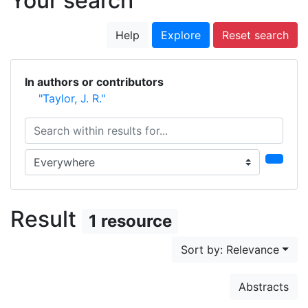
Your search
Help
Explore
Reset search
In authors or contributors
"Taylor, J. R."
Search within results for...
Search in...
Result
1 resource
Sort by: Relevance
Abstracts