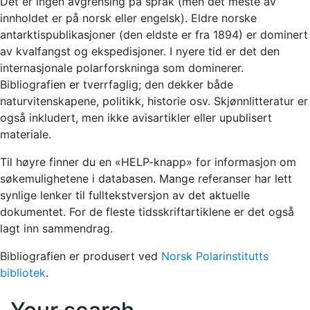
Det er ingen avgrensing på språk (men det meste av
innholdet er på norsk eller engelsk). Eldre norske
antarktispublikasjoner (den eldste er fra 1894) er dominert
av kvalfangst og ekspedisjoner. I nyere tid er det den
internasjonale polarforskninga som dominerer.
Bibliografien er tverrfaglig; den dekker både
naturvitenskapene, politikk, historie osv. Skjønnlitteratur er
også inkludert, men ikke avisartikler eller upublisert
materiale.
Til høyre finner du en «HELP-knapp» for informasjon om
søkemulighetene i databasen. Mange referanser har lett
synlige lenker til fulltekstversjon av det aktuelle
dokumentet. For de fleste tidsskriftartiklene er det også
lagt inn sammendrag.
Bibliografien er produsert ved
Norsk Polarinstitutts
bibliotek
.