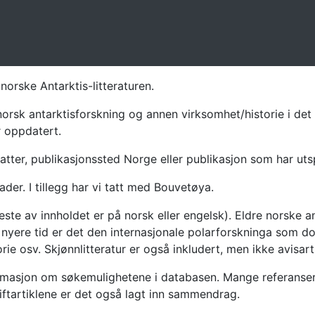
norske Antarktis-litteraturen.
norsk antarktisforskning og annen virksomhet/historie i det 
r oppdatert.
atter, publikasjonssted Norge eller publikasjon som har uts
ader. I tillegg har vi tatt med Bouvetøya.
te av innholdet er på norsk eller engelsk). Eldre norske an
nyere tid er det den internasjonale polarforskninga som dom
ie osv. Skjønnlitteratur er også inkludert, men ikke avisarti
masjon om søkemulighetene i databasen. Mange referanser har
riftartiklene er det også lagt inn sammendrag.