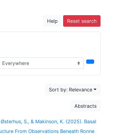
Help
Reset search
earch in...
Sort by: Relevance
Abstracts
R., Østerhus, S., & Makinson, K. (2025). Basal
Structure From Observations Beneath Ronne