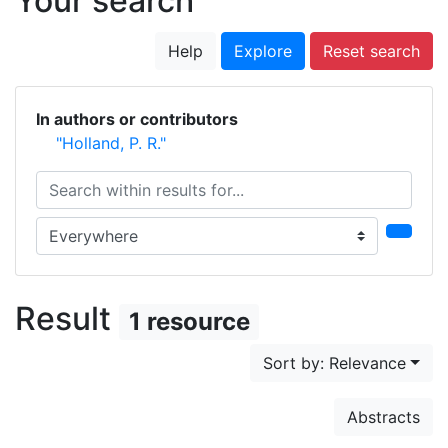
Your search
Help
Explore
Reset search
In authors or contributors
"Holland, P. R."
Search within results for...
Search in...
Result
1 resource
Sort by: Relevance
Abstracts