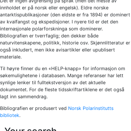
Det er ingen avgrensing på språk (men det meste av
innholdet er på norsk eller engelsk). Eldre norske
antarktispublikasjoner (den eldste er fra 1894) er dominert
av kvalfangst og ekspedisjoner. I nyere tid er det den
internasjonale polarforskninga som dominerer.
Bibliografien er tverrfaglig; den dekker både
naturvitenskapene, politikk, historie osv. Skjønnlitteratur er
også inkludert, men ikke avisartikler eller upublisert
materiale.
Til høyre finner du en «HELP-knapp» for informasjon om
søkemulighetene i databasen. Mange referanser har lett
synlige lenker til fulltekstversjon av det aktuelle
dokumentet. For de fleste tidsskriftartiklene er det også
lagt inn sammendrag.
Bibliografien er produsert ved
Norsk Polarinstitutts
bibliotek
.