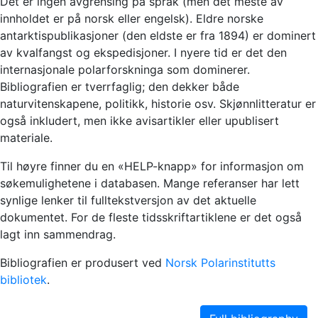
Det er ingen avgrensing på språk (men det meste av
innholdet er på norsk eller engelsk). Eldre norske
antarktispublikasjoner (den eldste er fra 1894) er dominert
av kvalfangst og ekspedisjoner. I nyere tid er det den
internasjonale polarforskninga som dominerer.
Bibliografien er tverrfaglig; den dekker både
naturvitenskapene, politikk, historie osv. Skjønnlitteratur er
også inkludert, men ikke avisartikler eller upublisert
materiale.
Til høyre finner du en «HELP-knapp» for informasjon om
søkemulighetene i databasen. Mange referanser har lett
synlige lenker til fulltekstversjon av det aktuelle
dokumentet. For de fleste tidsskriftartiklene er det også
lagt inn sammendrag.
Bibliografien er produsert ved
Norsk Polarinstitutts
bibliotek
.