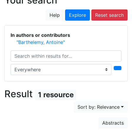
Your search
Help
Explore
Reset search
In authors or contributors
"Barthelemy, Antoine"
Search within results for...
Search in...
Result
1 resource
Sort by: Relevance
Abstracts