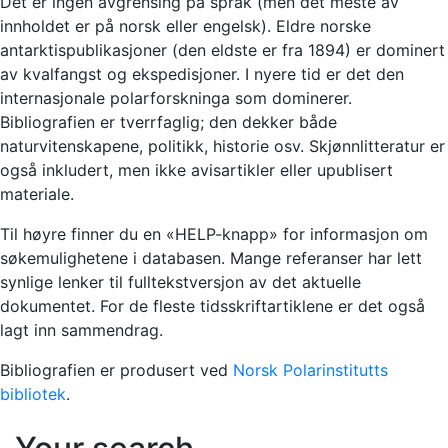
Det er ingen avgrensing på språk (men det meste av
innholdet er på norsk eller engelsk). Eldre norske
antarktispublikasjoner (den eldste er fra 1894) er dominert
av kvalfangst og ekspedisjoner. I nyere tid er det den
internasjonale polarforskninga som dominerer.
Bibliografien er tverrfaglig; den dekker både
naturvitenskapene, politikk, historie osv. Skjønnlitteratur er
også inkludert, men ikke avisartikler eller upublisert
materiale.
Til høyre finner du en «HELP-knapp» for informasjon om
søkemulighetene i databasen. Mange referanser har lett
synlige lenker til fulltekstversjon av det aktuelle
dokumentet. For de fleste tidsskriftartiklene er det også
lagt inn sammendrag.
Bibliografien er produsert ved
Norsk Polarinstitutts
bibliotek
.