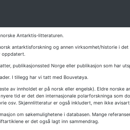
norske Antarktis-litteraturen.
norsk antarktisforskning og annen virksomhet/historie i det 
r oppdatert.
atter, publikasjonssted Norge eller publikasjon som har uts
ader. I tillegg har vi tatt med Bouvetøya.
te av innholdet er på norsk eller engelsk). Eldre norske an
nyere tid er det den internasjonale polarforskninga som dom
ie osv. Skjønnlitteratur er også inkludert, men ikke avisarti
masjon om søkemulighetene i databasen. Mange referanser har
riftartiklene er det også lagt inn sammendrag.