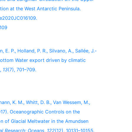
ion at the West Antarctic Peninsula.
, e2020JC016109.
6109
 E. P., Holland, P. R., Silvano, A., Sallée, J.-
Bottom Water export driven by climatic
,
13
(7), 701–709.
smann, K. M., Whitt, D. B., Van Wessem, M.,
(2017). Oceanographic Controls on the
ion of Glacial Meltwater in the Amundsen
al Research: Oceans
,
122
(12), 10131–10155.