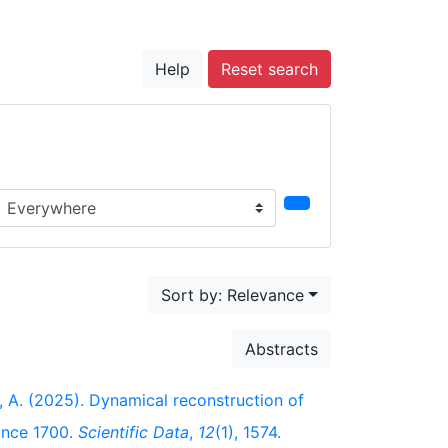
Help
Reset search
earch in...
Sort by: Relevance
Abstracts
y, A. (2025). Dynamical reconstruction of
since 1700.
Scientific Data
,
12
(1), 1574.