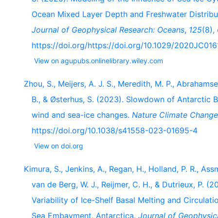
Ocean Mixed Layer Depth and Freshwater Distribut
Journal of Geophysical Research: Oceans
,
125
(8)
https://doi.org/https://doi.org/10.1029/2020JC01
View on agupubs.onlinelibrary.wiley.com
Zhou, S., Meijers, A. J. S., Meredith, M. P., Abrahamsen,
B., & Østerhus, S. (2023). Slowdown of Antarctic 
wind and sea-ice changes.
Nature Climate Change
https://doi.org/10.1038/s41558-023-01695-4
View on doi.org
Kimura, S., Jenkins, A., Regan, H., Holland, P. R., As
van de Berg, W. J., Reijmer, C. H., & Dutrieux, P. 
Variability of Ice-Shelf Basal Melting and Circulat
Sea Embayment, Antarctica.
Journal of Geophysic