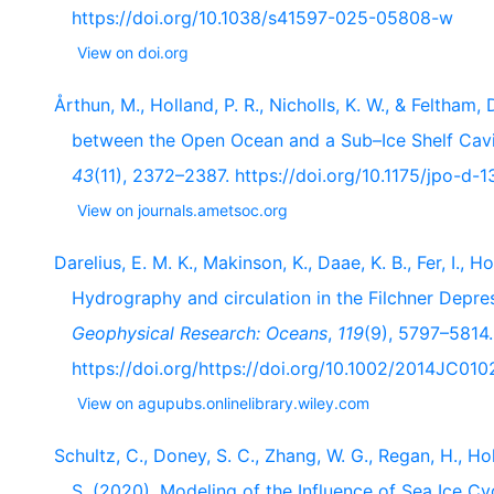
https://doi.org/10.1038/s41597-025-05808-w
View on doi.org
Årthun, M., Holland, P. R., Nicholls, K. W., & Feltham
between the Open Ocean and a Sub–Ice Shelf Cav
43
(11), 2372–2387. https://doi.org/10.1175/jpo-d-1
View on journals.ametsoc.org
Darelius, E. M. K., Makinson, K., Daae, K. B., Fer, I., Ho
Hydrography and circulation in the Filchner Depre
Geophysical Research: Oceans
,
119
(9), 5797–5814.
https://doi.org/https://doi.org/10.1002/2014JC01
View on agupubs.onlinelibrary.wiley.com
Schultz, C., Doney, S. C., Zhang, W. G., Regan, H., Ho
S. (2020). Modeling of the Influence of Sea Ice C