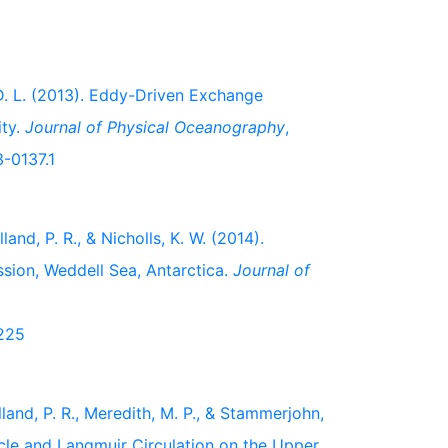
, D. L. (2013). Eddy-Driven Exchange
ity.
Journal of Physical Oceanography
,
3-0137.1
lland, P. R., & Nicholls, K. W. (2014).
ssion, Weddell Sea, Antarctica.
Journal of
0225
lland, P. R., Meredith, M. P., & Stammerjohn,
ycle and Langmuir Circulation on the Upper