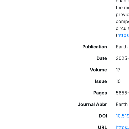
enabl
the m
previ
compo
circu
(
http
Publication
Earth 
Date
2025-
Volume
17
Issue
10
Pages
5655
Journal Abbr
Earth 
DOI
10.51
URL
https