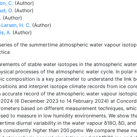
on, C.
(Author)
ud, O.
(Author)
.
(Author)
-Larsen, H. C.
(Author)
s, A.
(Author)
series of the summertime atmospheric water vapour isotopi
ctica
rements of stable water isotopes in the atmospheric water
hysical processes of the atmospheric water cycle. In polar
pic composition is a key parameter to understand the link 
itions and interpret isotope climate records from ice core
 accurate record of the atmospheric water vapour isotopi
2024 (6 December 2023 to 14 February 2024) at Concordia 
rometers based on different measurement techniques, whic
ised to measure in low humidity environments. We show tha
rtime diurnal variability in the water vapour δ18O, δD, an
 is consistently higher than 200 ppmv. We compare these m