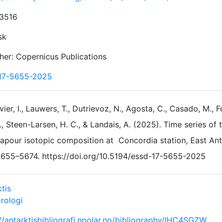
3516
sk
sher: Copernicus Publications
17-5655-2025
ivier, I., Lauwers, T., Dutrievoz, N., Agosta, C., Casado, M., F
., Steen-Larsen, H. C., & Landais, A. (2025). Time series 
apour isotopic composition at Concordia station, East Ant
655–5674. https://doi.org/10.5194/essd-17-5655-2025
tis
rologi
://antarktisbibliografi.npolar.no/bibliography/IHC4SGZW