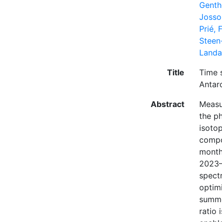
Genth
Josso
Prié, F
Steen
Landai
Title
Time 
Antar
Abstract
Measu
the p
isoto
compos
month
2023–
spect
optim
summe
ratio