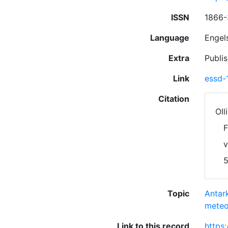
ISSN
1866-
Language
Engel
Extra
Publi
Link
essd-
Citation
Oll
F
v
5
Topic
Antark
meteo
Link to this record
https