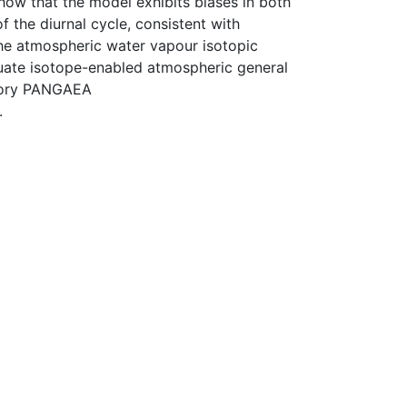
ow that the model exhibits biases in both
 the diurnal cycle, consistent with
the atmospheric water vapour isotopic
luate isotope-enabled atmospheric general
sitory PANGAEA
.