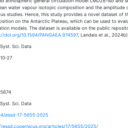
ed atmospheric general circulation model LMDZ6-iso and sh
ean water vapour isotopic composition and the amplitude of
ous studies. Hence, this study provides a novel dataset of 
sition on the Antarctic Plateau, which can be used to eva
lation models. The dataset is available on the public repo
s://doi.org/10.1594/PANGAEA.974597
, Landais et al., 2024b)
Syst. Sci. Data
10-27
-5674
Syst. Sci. Data
94/essd-17-5655-2025
://essd.copernicus.org/articles/17/5655/2025/