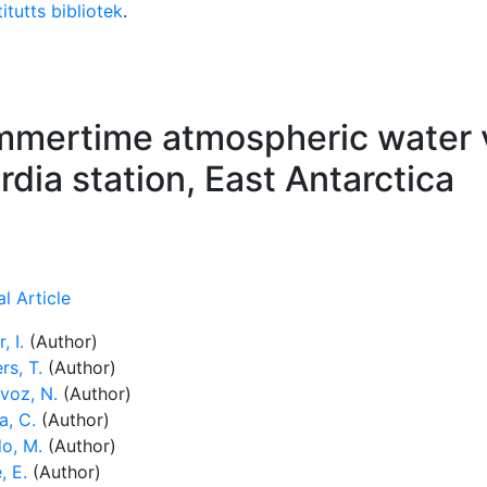
itutts bibliotek
.
ummertime atmospheric water 
dia station, East Antarctica
l Article
, I.
(Author)
rs, T.
(Author)
voz, N.
(Author)
a, C.
(Author)
o, M.
(Author)
, E.
(Author)