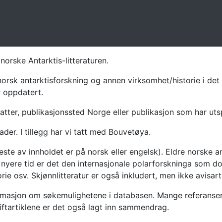
norske Antarktis-litteraturen.
norsk antarktisforskning og annen virksomhet/historie i det 
r oppdatert.
atter, publikasjonssted Norge eller publikasjon som har uts
ader. I tillegg har vi tatt med Bouvetøya.
te av innholdet er på norsk eller engelsk). Eldre norske an
nyere tid er det den internasjonale polarforskninga som dom
ie osv. Skjønnlitteratur er også inkludert, men ikke avisarti
masjon om søkemulighetene i databasen. Mange referanser har
riftartiklene er det også lagt inn sammendrag.