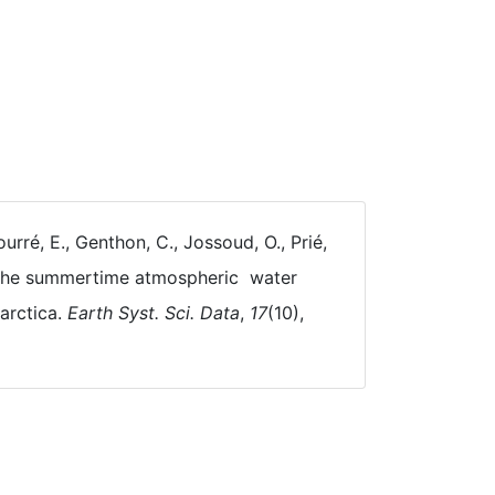
ourré, E., Genthon, C., Jossoud, O., Prié,
of the summertime atmospheric water
arctica.
Earth Syst. Sci. Data
,
17
(10),