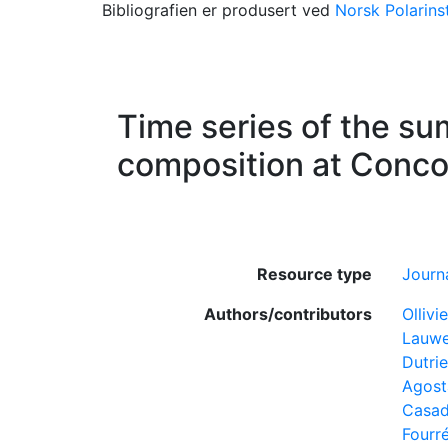
Bibliografien er produsert ved
Norsk Polarinst
Time series of the s
composition at Concor
Resource type
Journa
Authors/contributors
Ollivier
Lauwe
Dutrie
Agost
Casad
Fourré