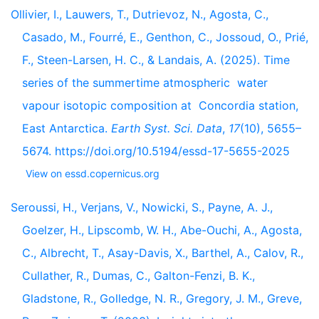
Ollivier, I., Lauwers, T., Dutrievoz, N., Agosta, C.,
Casado, M., Fourré, E., Genthon, C., Jossoud, O., Prié,
F., Steen-Larsen, H. C., & Landais, A. (2025). Time
series of the summertime atmospheric water
vapour isotopic composition at Concordia station,
East Antarctica.
Earth Syst. Sci. Data
,
17
(10), 5655–
5674. https://doi.org/10.5194/essd-17-5655-2025
View on essd.copernicus.org
Seroussi, H., Verjans, V., Nowicki, S., Payne, A. J.,
Goelzer, H., Lipscomb, W. H., Abe-Ouchi, A., Agosta,
C., Albrecht, T., Asay-Davis, X., Barthel, A., Calov, R.,
Cullather, R., Dumas, C., Galton-Fenzi, B. K.,
Gladstone, R., Golledge, N. R., Gregory, J. M., Greve,