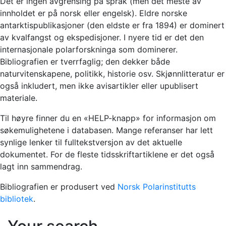
Det er ingen avgrensing på språk (men det meste av
innholdet er på norsk eller engelsk). Eldre norske
antarktispublikasjoner (den eldste er fra 1894) er dominert
av kvalfangst og ekspedisjoner. I nyere tid er det den
internasjonale polarforskninga som dominerer.
Bibliografien er tverrfaglig; den dekker både
naturvitenskapene, politikk, historie osv. Skjønnlitteratur er
også inkludert, men ikke avisartikler eller upublisert
materiale.
Til høyre finner du en «HELP-knapp» for informasjon om
søkemulighetene i databasen. Mange referanser har lett
synlige lenker til fulltekstversjon av det aktuelle
dokumentet. For de fleste tidsskriftartiklene er det også
lagt inn sammendrag.
Bibliografien er produsert ved
Norsk Polarinstitutts
bibliotek
.