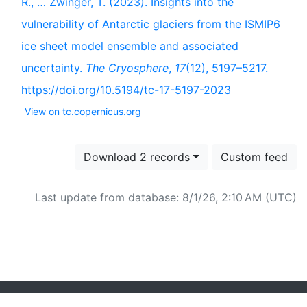
R., … Zwinger, T. (2023). Insights into the
vulnerability of Antarctic glaciers from the ISMIP6
ice sheet model ensemble and associated
uncertainty.
The Cryosphere
,
17
(12), 5197–5217.
https://doi.org/10.5194/tc-17-5197-2023
View on tc.copernicus.org
Download 2 records
Custom feed
Last update from database: 8/1/26, 2:10 AM (UTC)
Powered by
Zotero
and
Kerko
.