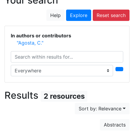
Your search
Help
Explore
Reset search
In authors or contributors
"Agosta, C."
Search within results for...
Search in...
Results
2 resources
Sort by: Relevance
Abstracts