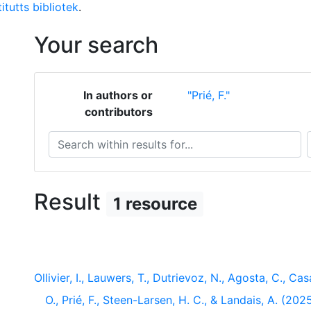
itutts bibliotek
.
Your search
In authors or
"Prié, F."
contributors
Search within results for...
S
Result
1 resource
Ollivier, I., Lauwers, T., Dutrievoz, N., Agosta, C., C
O., Prié, F., Steen-Larsen, H. C., & Landais, A. (2