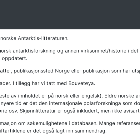
norske Antarktis-litteraturen.
norsk antarktisforskning og annen virksomhet/historie i det 
r oppdatert.
atter, publikasjonssted Norge eller publikasjon som har uts
ader. I tillegg har vi tatt med Bouvetøya.
te av innholdet er på norsk eller engelsk). Eldre norske an
nyere tid er det den internasjonale polarforskninga som dom
ie osv. Skjønnlitteratur er også inkludert, men ikke avisarti
masjon om søkemulighetene i databasen. Mange referanser har
riftartiklene er det også lagt inn sammendrag.