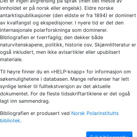
Det er ingen avgrensing på språk (men det meste av
innholdet er på norsk eller engelsk). Eldre norske
antarktispublikasjoner (den eldste er fra 1894) er dominert
av kvalfangst og ekspedisjoner. I nyere tid er det den
internasjonale polarforskninga som dominerer.
Bibliografien er tverrfaglig; den dekker både
naturvitenskapene, politikk, historie osv. Skjønnlitteratur er
også inkludert, men ikke avisartikler eller upublisert
materiale.
Til høyre finner du en «HELP-knapp» for informasjon om
søkemulighetene i databasen. Mange referanser har lett
synlige lenker til fulltekstversjon av det aktuelle
dokumentet. For de fleste tidsskriftartiklene er det også
lagt inn sammendrag.
Bibliografien er produsert ved
Norsk Polarinstitutts
bibliotek
.