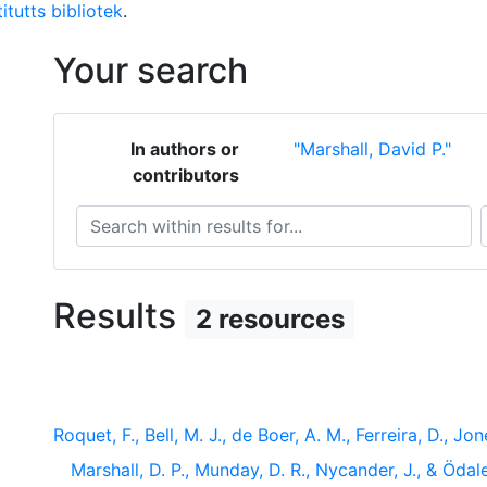
itutts bibliotek
.
Your search
In authors or
"Marshall, David P."
contributors
Search within results for...
S
Results
2 resources
Roquet, F., Bell, M. J., de Boer, A. M., Ferreira, D., Jo
Marshall, D. P., Munday, D. R., Nycander, J., & Ödal