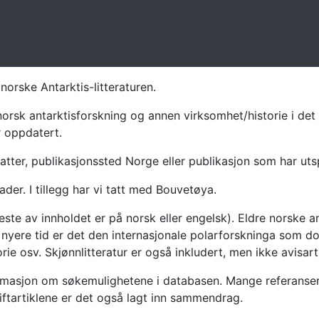
norske Antarktis-litteraturen.
norsk antarktisforskning og annen virksomhet/historie i det 
r oppdatert.
atter, publikasjonssted Norge eller publikasjon som har uts
ader. I tillegg har vi tatt med Bouvetøya.
te av innholdet er på norsk eller engelsk). Eldre norske an
nyere tid er det den internasjonale polarforskninga som dom
ie osv. Skjønnlitteratur er også inkludert, men ikke avisarti
masjon om søkemulighetene i databasen. Mange referanser har
riftartiklene er det også lagt inn sammendrag.