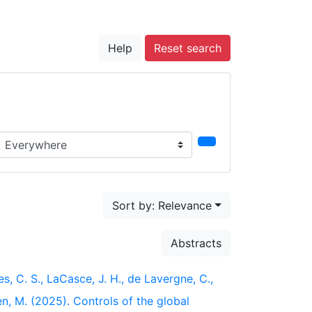
Help
Reset search
earch in...
Sort by: Relevance
Abstracts
nes, C. S., LaCasce, J. H., de Lavergne, C.,
en, M. (2025). Controls of the global