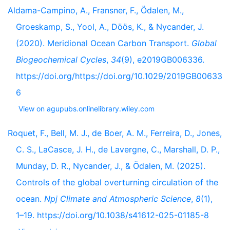
Aldama-Campino, A., Fransner, F., Ödalen, M.,
Groeskamp, S., Yool, A., Döös, K., & Nycander, J.
(2020). Meridional Ocean Carbon Transport.
Global
Biogeochemical Cycles
,
34
(9), e2019GB006336.
https://doi.org/https://doi.org/10.1029/2019GB00633
6
View on agupubs.onlinelibrary.wiley.com
Roquet, F., Bell, M. J., de Boer, A. M., Ferreira, D., Jones,
C. S., LaCasce, J. H., de Lavergne, C., Marshall, D. P.,
Munday, D. R., Nycander, J., & Ödalen, M. (2025).
Controls of the global overturning circulation of the
ocean.
Npj Climate and Atmospheric Science
,
8
(1),
1–19. https://doi.org/10.1038/s41612-025-01185-8