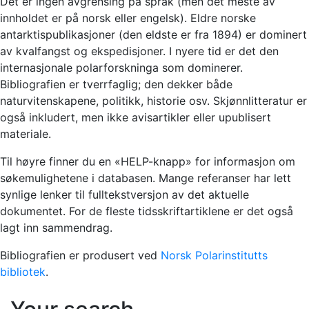
Det er ingen avgrensing på språk (men det meste av
innholdet er på norsk eller engelsk). Eldre norske
antarktispublikasjoner (den eldste er fra 1894) er dominert
av kvalfangst og ekspedisjoner. I nyere tid er det den
internasjonale polarforskninga som dominerer.
Bibliografien er tverrfaglig; den dekker både
naturvitenskapene, politikk, historie osv. Skjønnlitteratur er
også inkludert, men ikke avisartikler eller upublisert
materiale.
Til høyre finner du en «HELP-knapp» for informasjon om
søkemulighetene i databasen. Mange referanser har lett
synlige lenker til fulltekstversjon av det aktuelle
dokumentet. For de fleste tidsskriftartiklene er det også
lagt inn sammendrag.
Bibliografien er produsert ved
Norsk Polarinstitutts
bibliotek
.