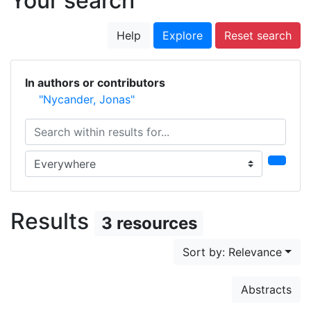
Your search
Help
Explore
Reset search
In authors or contributors
"Nycander, Jonas"
Search within results for...
Search in...
Results
3 resources
Sort by: Relevance
Abstracts