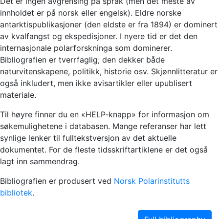
Det er ingen avgrensing på språk (men det meste av
innholdet er på norsk eller engelsk). Eldre norske
antarktispublikasjoner (den eldste er fra 1894) er dominert
av kvalfangst og ekspedisjoner. I nyere tid er det den
internasjonale polarforskninga som dominerer.
Bibliografien er tverrfaglig; den dekker både
naturvitenskapene, politikk, historie osv. Skjønnlitteratur er
også inkludert, men ikke avisartikler eller upublisert
materiale.
Til høyre finner du en «HELP-knapp» for informasjon om
søkemulighetene i databasen. Mange referanser har lett
synlige lenker til fulltekstversjon av det aktuelle
dokumentet. For de fleste tidsskriftartiklene er det også
lagt inn sammendrag.
Bibliografien er produsert ved
Norsk Polarinstitutts
bibliotek
.