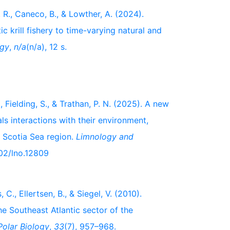
, R., Caneco, B., & Lowther, A. (2024).
c krill fishery to time-varying natural and
ogy
,
n/a
(n/a), 12 s.
., Fielding, S., & Trathan, P. N. (2025). A new
als interactions with their environment,
h Scotia Sea region.
Limnology and
1002/lno.12809
, C., Ellertsen, B., & Siegel, V. (2010).
he Southeast Atlantic sector of the
Polar Biology
,
33
(7), 957–968.