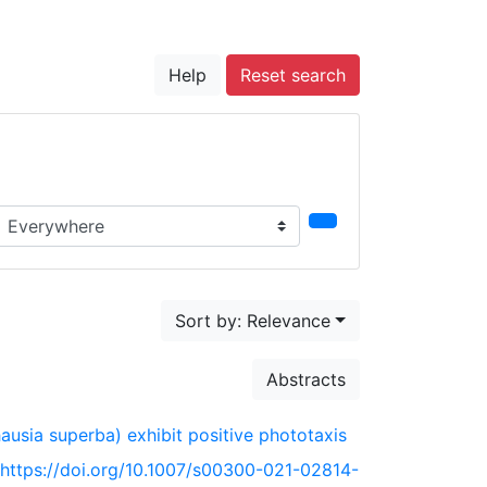
Help
Reset search
earch in...
Sort by: Relevance
Abstracts
uphausia superba) exhibit positive phototaxis
 https://doi.org/10.1007/s00300-021-02814-