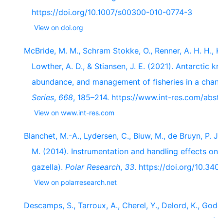
https://doi.org/10.1007/s00300-010-0774-3
View on doi.org
McBride, M. M., Schram Stokke, O., Renner, A. H. H., Kr
Lowther, A. D., & Stiansen, J. E. (2021). Antarctic k
abundance, and management of fisheries in a cha
Series
,
668
, 185–214. https://www.int-res.com/ab
View on www.int-res.com
Blanchet, M.-A., Lydersen, C., Biuw, M., de Bruyn, P. J.
M. (2014). Instrumentation and handling effects on
gazella).
Polar Research
,
33
. https://doi.org/10.3
View on polarresearch.net
Descamps, S., Tarroux, A., Cherel, Y., Delord, K., Godø,