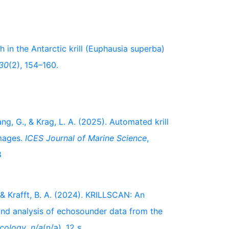
ch in the Antarctic krill (Euphausia superba)
30
(2), 154–160.
ng, G., & Krag, L. A. (2025). Automated krill
images.
ICES Journal of Marine Science
,
8
, & Krafft, B. A. (2024). KRILLSCAN: An
nd analysis of echosounder data from the
Ecology
,
n/a
(n/a), 12 s.