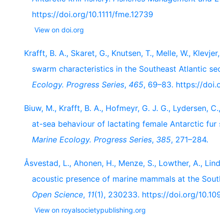
https://doi.org/10.1111/fme.12739
View on doi.org
Krafft, B. A., Skaret, G., Knutsen, T., Melle, W., Klevjer
swarm characteristics in the Southeast Atlantic s
Ecology. Progress Series
,
465
, 69–83. https://do
Biuw, M., Krafft, B. A., Hofmeyr, G. J. G., Lydersen, 
at-sea behaviour of lactating female Antarctic fur
Marine Ecology. Progress Series
,
385
, 271–284.
Åsvestad, L., Ahonen, H., Menze, S., Lowther, A., Lind
acoustic presence of marine mammals at the South
Open Science
,
11
(1), 230233. https://doi.org/10.1
View on royalsocietypublishing.org