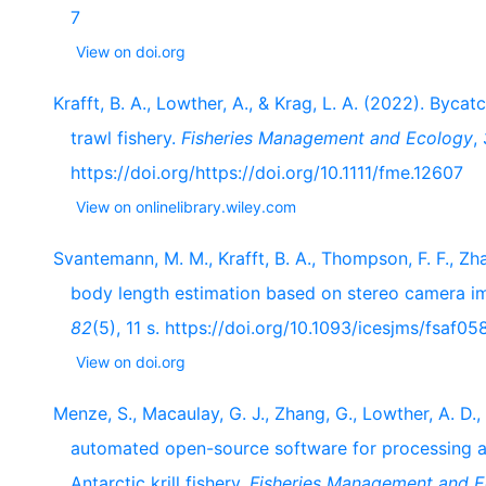
7
View on doi.org
Krafft, B. A., Lowther, A., & Krag, L. A. (2022). Bycat
trawl fishery.
Fisheries Management and Ecology
,
https://doi.org/https://doi.org/10.1111/fme.12607
View on onlinelibrary.wiley.com
Svantemann, M. M., Krafft, B. A., Thompson, F. F., Zha
body length estimation based on stereo camera 
82
(5), 11 s. https://doi.org/10.1093/icesjms/fsaf05
View on doi.org
Menze, S., Macaulay, G. J., Zhang, G., Lowther, A. D.
automated open-source software for processing a
Antarctic krill fishery.
Fisheries Management and 