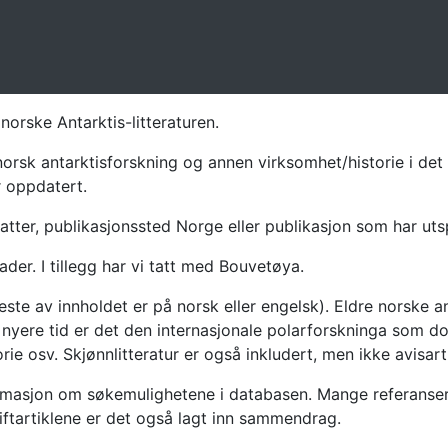
norske Antarktis-litteraturen.
norsk antarktisforskning og annen virksomhet/historie i det 
r oppdatert.
atter, publikasjonssted Norge eller publikasjon som har uts
ader. I tillegg har vi tatt med Bouvetøya.
te av innholdet er på norsk eller engelsk). Eldre norske an
nyere tid er det den internasjonale polarforskninga som dom
ie osv. Skjønnlitteratur er også inkludert, men ikke avisarti
masjon om søkemulighetene i databasen. Mange referanser har
riftartiklene er det også lagt inn sammendrag.