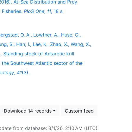
(2016). At-Sea Distribution and Prey
 Fisheries.
PloS One
,
11
, 18 s.
 Bergstad, O. A., Lowther, A., Huse, G.,
ng, S., Han, I., Lee, K., Zhao, X., Wang, X.,
. Standing stock of Antarctic krill
the Southwest Atlantic sector of the
Biology
,
41
(3).
Download 14 records
Custom feed
pdate from database: 8/1/26, 2:10 AM (UTC)