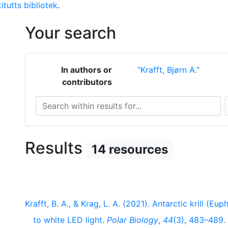
itutts bibliotek
.
Your search
In authors or
"Krafft, Bjørn A."
contributors
Search within results for...
S
Results
14 resources
Krafft, B. A., & Krag, L. A. (2021). Antarctic krill (E
to white LED light.
Polar Biology
,
44
(3), 483–489.