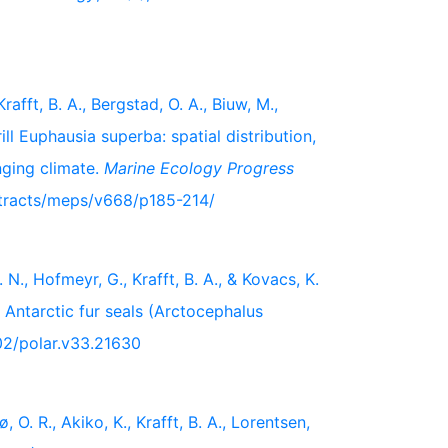
afft, B. A., Bergstad, O. A., Biuw, M.,
rill Euphausia superba: spatial distribution,
nging climate.
Marine Ecology Progress
stracts/meps/v668/p185-214/
 N., Hofmeyr, G., Krafft, B. A., & Kovacs, K.
 Antarctic fur seals (Arctocephalus
402/polar.v33.21630
 O. R., Akiko, K., Krafft, B. A., Lorentsen,