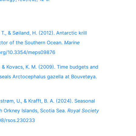
, T., & Søiland, H. (2012). Antarctic krill
ector of the Southern Ocean.
Marine
i.org/10.3354/meps09876
C., & Kovacs, K. M. (2009). Time budgets and
 seals Arctocephalus gazella at Bouvetøya.
strøm, U., & Krafft, B. A. (2024). Seasonal
 Orkney Islands, Scotia Sea.
Royal Society
098/rsos.230233