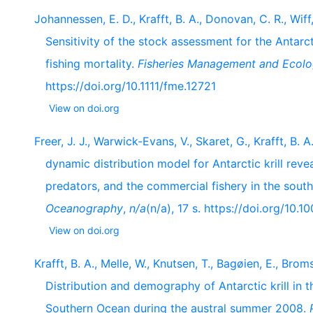
Johannessen, E. D., Krafft, B. A., Donovan, C. R., Wiff
Sensitivity of the stock assessment for the Antarcti
fishing mortality.
Fisheries Management and Ecol
https://doi.org/10.1111/fme.12721
View on doi.org
Freer, J. J., Warwick-Evans, V., Skaret, G., Krafft, B. A
dynamic distribution model for Antarctic krill reve
predators, and the commercial fishery in the sout
Oceanography
,
n/a
(n/a), 17 s. https://doi.org/10.
View on doi.org
Krafft, B. A., Melle, W., Knutsen, T., Bagøien, E., Broms
Distribution and demography of Antarctic krill in t
Southern Ocean during the austral summer 2008.