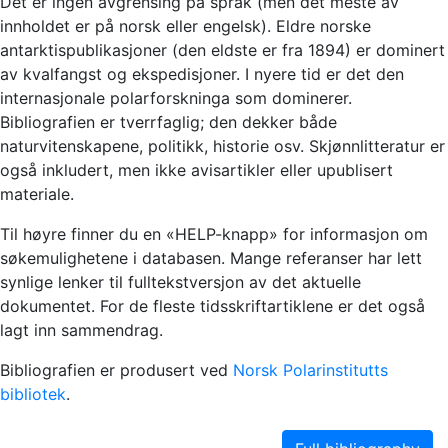
Det er ingen avgrensing på språk (men det meste av
innholdet er på norsk eller engelsk). Eldre norske
antarktispublikasjoner (den eldste er fra 1894) er dominert
av kvalfangst og ekspedisjoner. I nyere tid er det den
internasjonale polarforskninga som dominerer.
Bibliografien er tverrfaglig; den dekker både
naturvitenskapene, politikk, historie osv. Skjønnlitteratur er
også inkludert, men ikke avisartikler eller upublisert
materiale.
Til høyre finner du en «HELP-knapp» for informasjon om
søkemulighetene i databasen. Mange referanser har lett
synlige lenker til fulltekstversjon av det aktuelle
dokumentet. For de fleste tidsskriftartiklene er det også
lagt inn sammendrag.
Bibliografien er produsert ved
Norsk Polarinstitutts
bibliotek
.