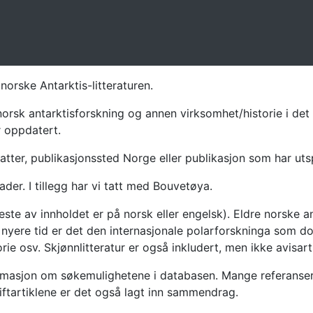
norske Antarktis-litteraturen.
norsk antarktisforskning og annen virksomhet/historie i det 
r oppdatert.
atter, publikasjonssted Norge eller publikasjon som har uts
ader. I tillegg har vi tatt med Bouvetøya.
te av innholdet er på norsk eller engelsk). Eldre norske an
nyere tid er det den internasjonale polarforskninga som dom
ie osv. Skjønnlitteratur er også inkludert, men ikke avisarti
masjon om søkemulighetene i databasen. Mange referanser har
riftartiklene er det også lagt inn sammendrag.