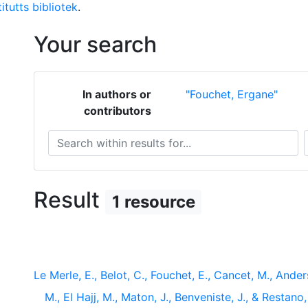
itutts bibliotek
.
Your search
In authors or
"Fouchet, Ergane"
contributors
Search within results for...
S
Result
1 resource
Le Merle, E., Belot, C., Fouchet, E., Cancet, M., Ander
M., El Hajj, M., Maton, J., Benveniste, J., & Rest