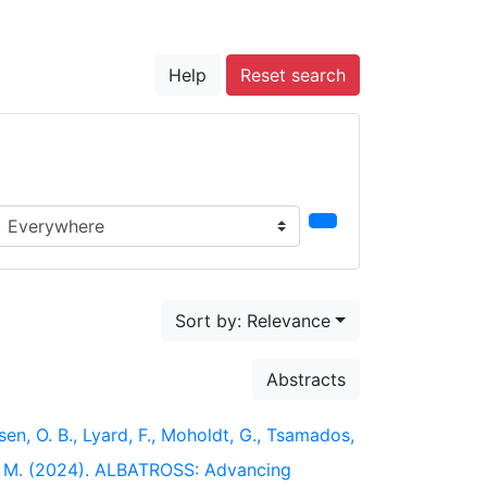
Help
Reset search
earch in...
Sort by: Relevance
Abstracts
sen, O. B., Lyard, F., Moholdt, G., Tsamados,
ano, M. (2024). ALBATROSS: Advancing