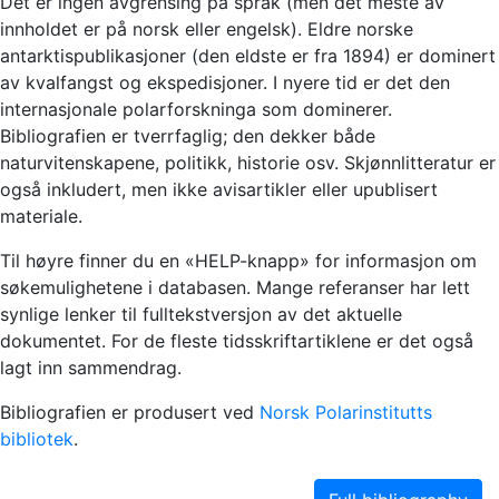
Det er ingen avgrensing på språk (men det meste av
innholdet er på norsk eller engelsk). Eldre norske
antarktispublikasjoner (den eldste er fra 1894) er dominert
av kvalfangst og ekspedisjoner. I nyere tid er det den
internasjonale polarforskninga som dominerer.
Bibliografien er tverrfaglig; den dekker både
naturvitenskapene, politikk, historie osv. Skjønnlitteratur er
også inkludert, men ikke avisartikler eller upublisert
materiale.
Til høyre finner du en «HELP-knapp» for informasjon om
søkemulighetene i databasen. Mange referanser har lett
synlige lenker til fulltekstversjon av det aktuelle
dokumentet. For de fleste tidsskriftartiklene er det også
lagt inn sammendrag.
Bibliografien er produsert ved
Norsk Polarinstitutts
bibliotek
.