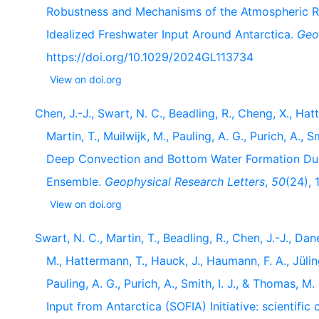
Robustness and Mechanisms of the Atmospheric R
Idealized Freshwater Input Around Antarctica.
Geo
https://doi.org/10.1029/2024GL113734
View on doi.org
Chen, J.-J., Swart, N. C., Beadling, R., Cheng, X., Hatte
Martin, T., Muilwijk, M., Pauling, A. G., Purich, A.,
Deep Convection and Bottom Water Formation Due 
Ensemble.
Geophysical Research Letters
,
50
(24), 
View on doi.org
Swart, N. C., Martin, T., Beadling, R., Chen, J.-J., Dane
M., Hattermann, T., Hauck, J., Haumann, F. A., Jüling,
Pauling, A. G., Purich, A., Smith, I. J., & Thomas,
Input from Antarctica (SOFIA) Initiative: scientifi