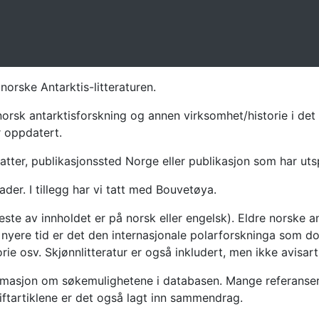
norske Antarktis-litteraturen.
norsk antarktisforskning og annen virksomhet/historie i det 
r oppdatert.
atter, publikasjonssted Norge eller publikasjon som har uts
ader. I tillegg har vi tatt med Bouvetøya.
te av innholdet er på norsk eller engelsk). Eldre norske an
nyere tid er det den internasjonale polarforskninga som dom
ie osv. Skjønnlitteratur er også inkludert, men ikke avisarti
masjon om søkemulighetene i databasen. Mange referanser har
riftartiklene er det også lagt inn sammendrag.