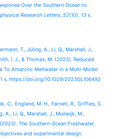
esponse Over the Southern Ocean to
physical Research Letters
,
52
(10), 13 s.
rmann, T., Jüling, A., Li, Q., Marshall, J.,
 Smith, I. J., & Thomas, M. (2023). Reduced
To Antarctic Meltwater in a Multi-Model
11 s. https://doi.org/10.1029/2023GL106492
k, C., England, M. H., Farneti, R., Griffies, S.
 A., Li, Q., Marshall, J., Muilwijk, M.,
 M. (2023). The Southern Ocean Freshwater
c objectives and experimental design.