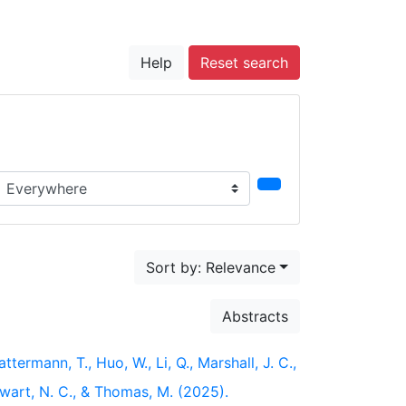
Help
Reset search
earch in...
Sort by: Relevance
Abstracts
Hattermann, T., Huo, W., Li, Q., Marshall, J. C.,
, Swart, N. C., & Thomas, M. (2025).