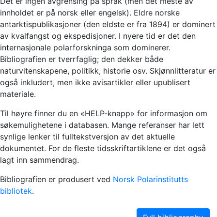
Det er ingen avgrensing på språk (men det meste av
innholdet er på norsk eller engelsk). Eldre norske
antarktispublikasjoner (den eldste er fra 1894) er dominert
av kvalfangst og ekspedisjoner. I nyere tid er det den
internasjonale polarforskninga som dominerer.
Bibliografien er tverrfaglig; den dekker både
naturvitenskapene, politikk, historie osv. Skjønnlitteratur er
også inkludert, men ikke avisartikler eller upublisert
materiale.
Til høyre finner du en «HELP-knapp» for informasjon om
søkemulighetene i databasen. Mange referanser har lett
synlige lenker til fulltekstversjon av det aktuelle
dokumentet. For de fleste tidsskriftartiklene er det også
lagt inn sammendrag.
Bibliografien er produsert ved
Norsk Polarinstitutts
bibliotek
.