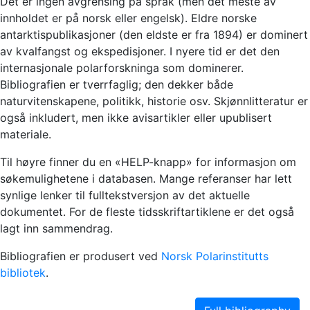
Det er ingen avgrensing på språk (men det meste av
innholdet er på norsk eller engelsk). Eldre norske
antarktispublikasjoner (den eldste er fra 1894) er dominert
av kvalfangst og ekspedisjoner. I nyere tid er det den
internasjonale polarforskninga som dominerer.
Bibliografien er tverrfaglig; den dekker både
naturvitenskapene, politikk, historie osv. Skjønnlitteratur er
også inkludert, men ikke avisartikler eller upublisert
materiale.
Til høyre finner du en «HELP-knapp» for informasjon om
søkemulighetene i databasen. Mange referanser har lett
synlige lenker til fulltekstversjon av det aktuelle
dokumentet. For de fleste tidsskriftartiklene er det også
lagt inn sammendrag.
Bibliografien er produsert ved
Norsk Polarinstitutts
bibliotek
.