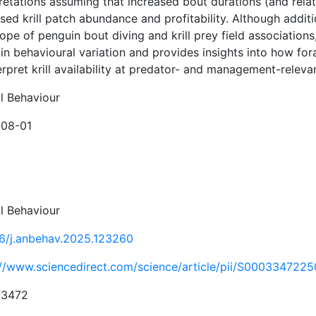
retations assuming that increased bout durations (and relat
sed krill patch abundance and profitability. Although addit
cope of penguin bout diving and krill prey field associatio
in behavioural variation and provides insights into how for
erpret krill availability at predator- and management-releva
l Behaviour
08-01
l Behaviour
16/j.anbehav.2025.123260
://www.sciencedirect.com/science/article/pii/S000334722
-3472