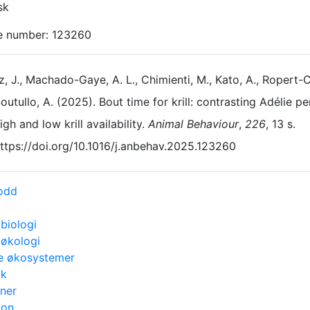
sk
le number: 123260
z, J., Machado-Gaye, A. L., Chimienti, M., Kato, A., Ropert-C
outullo, A. (2025). Bout time for krill: contrasting Adélie 
igh and low krill availability.
Animal Behaviour
,
226
, 13 s.
ttps://doi.org/10.1016/j.anbehav.2025.123260
odd
biologi
 økologi
e økosystemer
uk
iner
ton