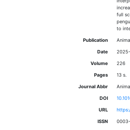
interp
increa
full s
pengu
to int
Publication
Anima
Date
2025-
Volume
226
Pages
13 s.
Journal Abbr
Anima
DOI
10.10
URL
https
ISSN
0003