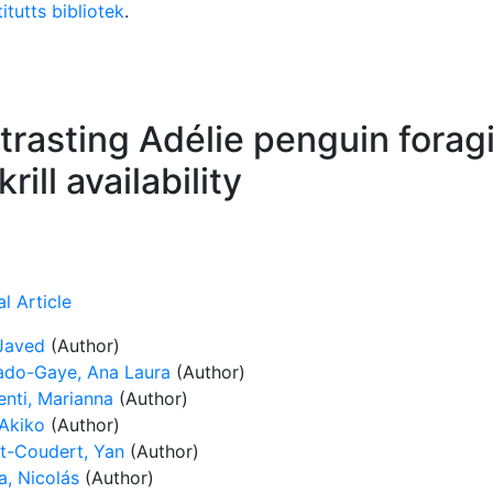
itutts bibliotek
.
ontrasting Adélie penguin fora
ill availability
l Article
 Javed
(Author)
do-Gaye, Ana Laura
(Author)
enti, Marianna
(Author)
 Akiko
(Author)
t-Coudert, Yan
(Author)
a, Nicolás
(Author)