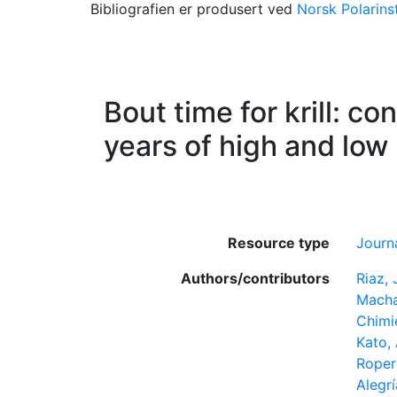
Bibliografien er produsert ved
Norsk Polarinst
Bout time for krill: c
years of high and low kr
Resource type
Journa
Authors/contributors
Riaz,
Macha
Chimi
Kato,
Roper
Alegrí