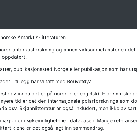
norske Antarktis-litteraturen.
norsk antarktisforskning og annen virksomhet/historie i det 
r oppdatert.
atter, publikasjonssted Norge eller publikasjon som har uts
ader. I tillegg har vi tatt med Bouvetøya.
te av innholdet er på norsk eller engelsk). Eldre norske an
nyere tid er det den internasjonale polarforskninga som dom
ie osv. Skjønnlitteratur er også inkludert, men ikke avisarti
masjon om søkemulighetene i databasen. Mange referanser har
riftartiklene er det også lagt inn sammendrag.