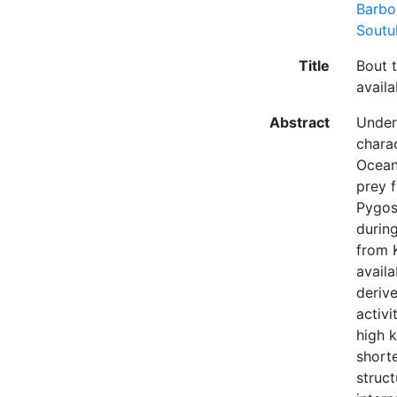
Barbo
Soutul
Title
Bout t
availa
Abstract
Under
charac
Ocean
prey f
Pygos
during
from K
availa
derive
activi
high k
short
struct