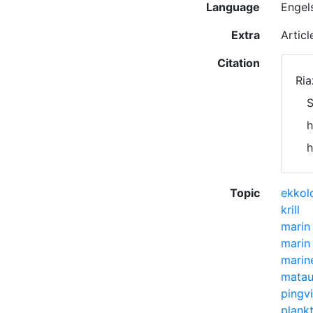
Language
Engel
Extra
Artic
Citation
Ria
S
h
h
Topic
ekkol
krill
marin 
marin
marin
mata
pingv
plank