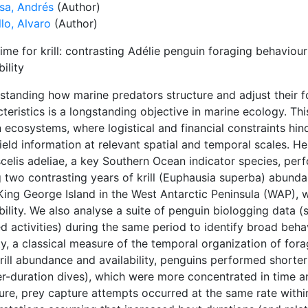
sa, Andrés
(Author)
lo, Alvaro
(Author)
ime for krill: contrasting Adélie penguin foraging behaviour
bility
standing how marine predators structure and adjust their fo
teristics is a longstanding objective in marine ecology. Thi
 ecosystems, where logistical and financial constraints hi
ield information at relevant spatial and temporal scales. 
celis adeliae, a key Southern Ocean indicator species, per
 two contrasting years of krill (Euphausia superba) abundan
ing George Island in the West Antarctic Peninsula (WAP), w
bility. We also analyse a suite of penguin biologging data (
d activities) during the same period to identify broad behav
ty, a classical measure of the temporal organization of fora
rill abundance and availability, penguins performed shorter
er-duration dives), which were more concentrated in time a
ure, prey capture attempts occurred at the same rate within