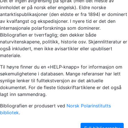
Det er ingen avgrensing på språk (men det meste av
innholdet er på norsk eller engelsk). Eldre norske
antarktispublikasjoner (den eldste er fra 1894) er dominert
av kvalfangst og ekspedisjoner. I nyere tid er det den
internasjonale polarforskninga som dominerer.
Bibliografien er tverrfaglig; den dekker både
naturvitenskapene, politikk, historie osv. Skjønnlitteratur er
også inkludert, men ikke avisartikler eller upublisert
materiale.
Til høyre finner du en «HELP-knapp» for informasjon om
søkemulighetene i databasen. Mange referanser har lett
synlige lenker til fulltekstversjon av det aktuelle
dokumentet. For de fleste tidsskriftartiklene er det også
lagt inn sammendrag.
Bibliografien er produsert ved
Norsk Polarinstitutts
bibliotek
.