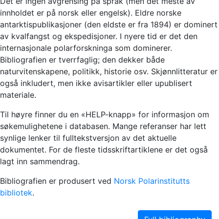
Det er ingen avgrensing på språk (men det meste av
innholdet er på norsk eller engelsk). Eldre norske
antarktispublikasjoner (den eldste er fra 1894) er dominert
av kvalfangst og ekspedisjoner. I nyere tid er det den
internasjonale polarforskninga som dominerer.
Bibliografien er tverrfaglig; den dekker både
naturvitenskapene, politikk, historie osv. Skjønnlitteratur er
også inkludert, men ikke avisartikler eller upublisert
materiale.
Til høyre finner du en «HELP-knapp» for informasjon om
søkemulighetene i databasen. Mange referanser har lett
synlige lenker til fulltekstversjon av det aktuelle
dokumentet. For de fleste tidsskriftartiklene er det også
lagt inn sammendrag.
Bibliografien er produsert ved
Norsk Polarinstitutts
bibliotek
.