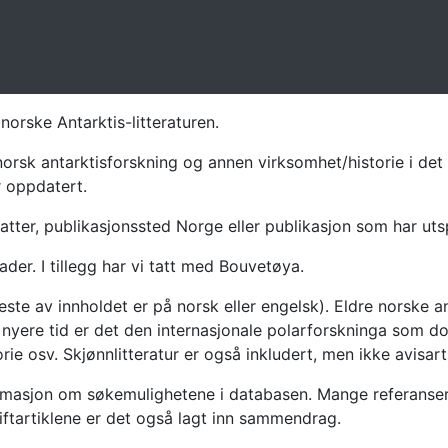
norske Antarktis-litteraturen.
norsk antarktisforskning og annen virksomhet/historie i det 
r oppdatert.
atter, publikasjonssted Norge eller publikasjon som har uts
ader. I tillegg har vi tatt med Bouvetøya.
te av innholdet er på norsk eller engelsk). Eldre norske an
nyere tid er det den internasjonale polarforskninga som dom
ie osv. Skjønnlitteratur er også inkludert, men ikke avisarti
masjon om søkemulighetene i databasen. Mange referanser har
riftartiklene er det også lagt inn sammendrag.