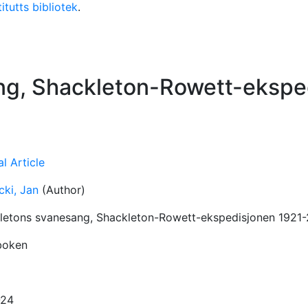
itutts bibliotek
.
ng, Shackleton-Rowett-ekspe
l Article
cki, Jan
(Author)
letons svanesang, Shackleton-Rowett-ekspedisjonen 1921
boken
-24