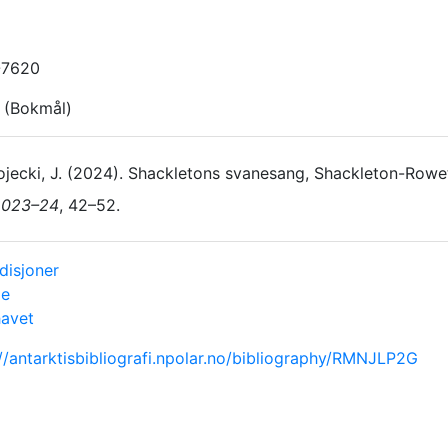
2
-7620
 (Bokmål)
jecki, J. (2024). Shackletons svanesang, Shackleton-Rowe
2023–24
, 42–52.
disjoner
ie
havet
://antarktisbibliografi.npolar.no/bibliography/RMNJLP2G