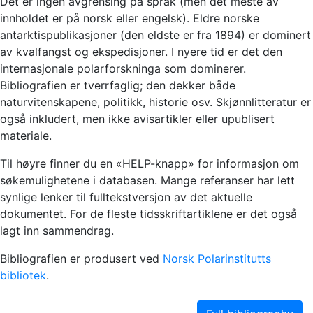
Det er ingen avgrensing på språk (men det meste av
innholdet er på norsk eller engelsk). Eldre norske
antarktispublikasjoner (den eldste er fra 1894) er dominert
av kvalfangst og ekspedisjoner. I nyere tid er det den
internasjonale polarforskninga som dominerer.
Bibliografien er tverrfaglig; den dekker både
naturvitenskapene, politikk, historie osv. Skjønnlitteratur er
også inkludert, men ikke avisartikler eller upublisert
materiale.
Til høyre finner du en «HELP-knapp» for informasjon om
søkemulighetene i databasen. Mange referanser har lett
synlige lenker til fulltekstversjon av det aktuelle
dokumentet. For de fleste tidsskriftartiklene er det også
lagt inn sammendrag.
Bibliografien er produsert ved
Norsk Polarinstitutts
bibliotek
.