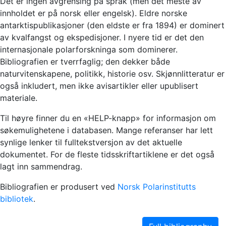
Det er ingen avgrensing på språk (men det meste av
innholdet er på norsk eller engelsk). Eldre norske
antarktispublikasjoner (den eldste er fra 1894) er dominert
av kvalfangst og ekspedisjoner. I nyere tid er det den
internasjonale polarforskninga som dominerer.
Bibliografien er tverrfaglig; den dekker både
naturvitenskapene, politikk, historie osv. Skjønnlitteratur er
også inkludert, men ikke avisartikler eller upublisert
materiale.
Til høyre finner du en «HELP-knapp» for informasjon om
søkemulighetene i databasen. Mange referanser har lett
synlige lenker til fulltekstversjon av det aktuelle
dokumentet. For de fleste tidsskriftartiklene er det også
lagt inn sammendrag.
Bibliografien er produsert ved
Norsk Polarinstitutts
bibliotek
.