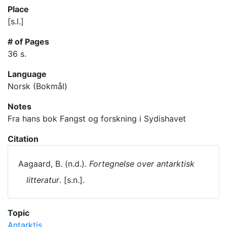
Place
[s.l.]
# of Pages
36 s.
Language
Norsk (Bokmål)
Notes
Fra hans bok Fangst og forskning i Sydishavet
Citation
Aagaard, B. (n.d.).
Fortegnelse over antarktisk
litteratur
. [s.n.].
Topic
Antarktis