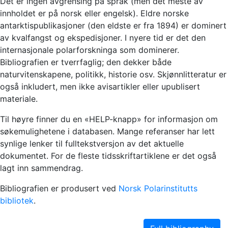
Det er ingen avgrensing på språk (men det meste av
innholdet er på norsk eller engelsk). Eldre norske
antarktispublikasjoner (den eldste er fra 1894) er dominert
av kvalfangst og ekspedisjoner. I nyere tid er det den
internasjonale polarforskninga som dominerer.
Bibliografien er tverrfaglig; den dekker både
naturvitenskapene, politikk, historie osv. Skjønnlitteratur er
også inkludert, men ikke avisartikler eller upublisert
materiale.
Til høyre finner du en «HELP-knapp» for informasjon om
søkemulighetene i databasen. Mange referanser har lett
synlige lenker til fulltekstversjon av det aktuelle
dokumentet. For de fleste tidsskriftartiklene er det også
lagt inn sammendrag.
Bibliografien er produsert ved
Norsk Polarinstitutts
bibliotek
.