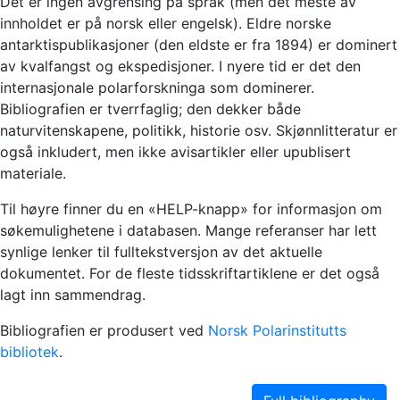
Det er ingen avgrensing på språk (men det meste av
innholdet er på norsk eller engelsk). Eldre norske
antarktispublikasjoner (den eldste er fra 1894) er dominert
av kvalfangst og ekspedisjoner. I nyere tid er det den
internasjonale polarforskninga som dominerer.
Bibliografien er tverrfaglig; den dekker både
naturvitenskapene, politikk, historie osv. Skjønnlitteratur er
også inkludert, men ikke avisartikler eller upublisert
materiale.
Til høyre finner du en «HELP-knapp» for informasjon om
søkemulighetene i databasen. Mange referanser har lett
synlige lenker til fulltekstversjon av det aktuelle
dokumentet. For de fleste tidsskriftartiklene er det også
lagt inn sammendrag.
Bibliografien er produsert ved
Norsk Polarinstitutts
bibliotek
.