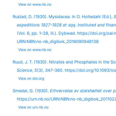
View on www.nb.no
Rustad, D. (1930). Mysidacea. In O. Holtedahl (Ed.),
S
expeditions 1927-1928 et sqq. Instituted and finan
(Vol. 6, pp. 1–28, ill.). Dybwad. https://doi.org/
URN:NBN:no-nb_digibok_2016090948138
View on www.nb.no
Ruud, J. T. (1930). Nitrates and Phosphates in the S
Science
,
5
(3), 347–360. https://doi.org/10.1093/ic
View on doi.org
Smedal, G. (1930).
Erhvervelse av statshøihet over 
https://urn.nb.no/URN:NBN:no-nb_digibok_20110
View on urn.nb.no