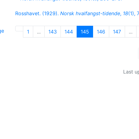
Rosshavet. (1929).
Norsk hvalfangst-tidende
,
18
(1), 
ge
1
...
143
144
145
146
147
...
Last u