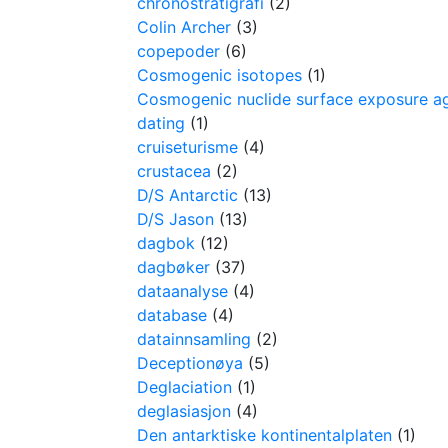
chronostratigrafi
(2)
Colin Archer
(3)
copepoder
(6)
Cosmogenic isotopes
(1)
Cosmogenic nuclide surface exposure a
dating
(1)
cruiseturisme
(4)
crustacea
(2)
D/S Antarctic
(13)
D/S Jason
(13)
dagbok
(12)
dagbøker
(37)
dataanalyse
(4)
database
(4)
datainnsamling
(2)
Deceptionøya
(5)
Deglaciation
(1)
deglasiasjon
(4)
Den antarktiske kontinentalplaten
(1)