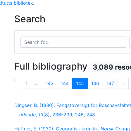
itutts bibliotek
.
Search
Search for...
S
Full bibliography
3,089 reso
1
...
143
144
145
146
147
...
Dingsør, B. (1930). Fangstoversigt for Rosshavsfel
tidende
,
19
(8), 236–239, 245, 248.
Haffner, E. (1930). Geografisk kronikk.
Norsk Geograf