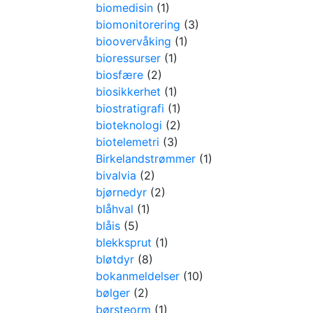
biomedisin
(1)
biomonitorering
(3)
bioovervåking
(1)
bioressurser
(1)
biosfære
(2)
biosikkerhet
(1)
biostratigrafi
(1)
bioteknologi
(2)
biotelemetri
(3)
Birkelandstrømmer
(1)
bivalvia
(2)
bjørnedyr
(2)
blåhval
(1)
blåis
(5)
blekksprut
(1)
bløtdyr
(8)
bokanmeldelser
(10)
bølger
(2)
børsteorm
(1)