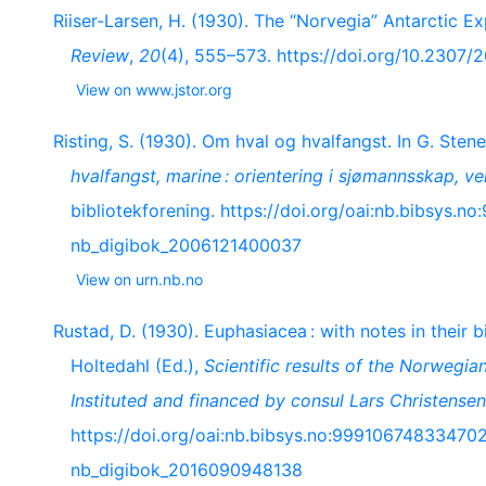
Riiser-Larsen, H. (1930). The “Norvegia” Antarctic E
Review
,
20
(4), 555–573. https://doi.org/10.2307/
View on www.jstor.org
Risting, S. (1930). Om hval og hvalfangst. In G. Sten
hvalfangst, marine : orientering i sjømannsskap, ve
bibliotekforening. https://doi.org/oai:nb.bibsy
nb_digibok_2006121400037
View on urn.nb.no
Rustad, D. (1930). Euphasiacea : with notes in their
Holtedahl (Ed.),
Scientific results of the Norwegia
Instituted and financed by consul Lars Christensen
https://doi.org/oai:nb.bibsys.no:9991067483347
nb_digibok_2016090948138