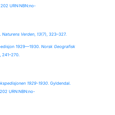
02202 URN:NBN:no-
).
Naturens Verden
,
13
(7), 323–327.
kspedisjon 1929—1930.
Norsk Geografisk
, 241–270.
-ekspedisjonen 1929-1930
. Gyldendal.
02202 URN:NBN:no-