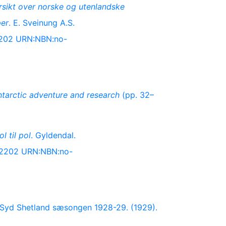
rsikt over norske og utenlandske
per
. E. Sveinung A.S.
02202 URN:NBN:no-
tarctic adventure and research
(pp. 32–
l til pol
. Gyldendal.
702202 URN:NBN:no-
d Syd Shetland sæsongen 1928-29. (1929).