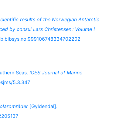
cientific results of the Norwegian Antarctic
ced by consul Lars Christensen : Volume I
oai:nb.bibsys.no:999106748334702202
outhern Seas.
ICES Journal of Marine
esjms/5.3.347
polarområder
[Gyldendal].
22205137