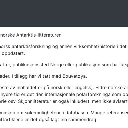
norske Antarktis-litteraturen.
norsk antarktisforskning og annen virksomhet/historie i det 
r oppdatert.
atter, publikasjonssted Norge eller publikasjon som har uts
ader. I tillegg har vi tatt med Bouvetøya.
te av innholdet er på norsk eller engelsk). Eldre norske an
nyere tid er det den internasjonale polarforskninga som dom
ie osv. Skjønnlitteratur er også inkludert, men ikke avisarti
masjon om søkemulighetene i databasen. Mange referanser har
riftartiklene er det også lagt inn sammendrag.