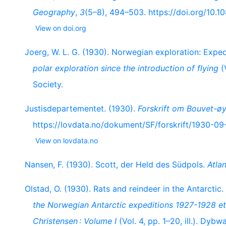
Geography
,
3
(5–8), 494–503. https://doi.org/10
View on doi.org
Joerg, W. L. G. (1930). Norwegian exploration: Expe
polar exploration since the introduction of flying
(
Society.
Justisdepartementet. (1930).
Forskrift om Bouvet-ø
https://lovdata.no/dokument/SF/forskrift/193
View on lovdata.no
Nansen, F. (1930). Scott, der Held des Südpols.
Atlan
Olstad, O. (1930). Rats and reindeer in the Antarctic.
the Norwegian Antarctic expeditions 1927-1928 et 
Christensen : Volume I
(Vol. 4, pp. 1–20, ill.). Dybw