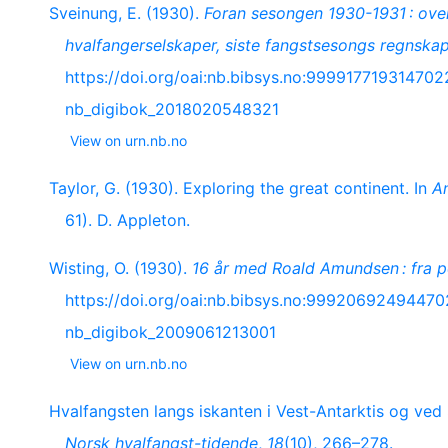
Sveinung, E. (1930).
Foran sesongen 1930-1931 : ove
hvalfangerselskaper, siste fangstsesongs regnska
https://doi.org/oai:nb.bibsys.no:9999177193147
nb_digibok_2018020548321
View on urn.nb.no
Taylor, G. (1930). Exploring the great continent. In
An
61). D. Appleton.
Wisting, O. (1930).
16 år med Roald Amundsen : fra po
https://doi.org/oai:nb.bibsys.no:999206924944
nb_digibok_2009061213001
View on urn.nb.no
Hvalfangsten langs iskanten i Vest-Antarktis og ve
Norsk hvalfangst-tidende
,
18
(10), 266–278.