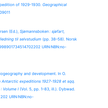
xpedition of 1929-1930.
Geographical
209011
ersen (Ed.),
Sjømannsboken : sjøfart,
iledning til selvstudium
(pp. 38–58). Norsk
s.no:998901734514702202 URN:NBN:no-
 biogeography and development. In O.
n Antarctic expeditions 1927-1928 et sqq.
 : Volume I
(Vol. 5, pp. 1–83, ill.). Dybwad.
02202 URN:NBN:no-