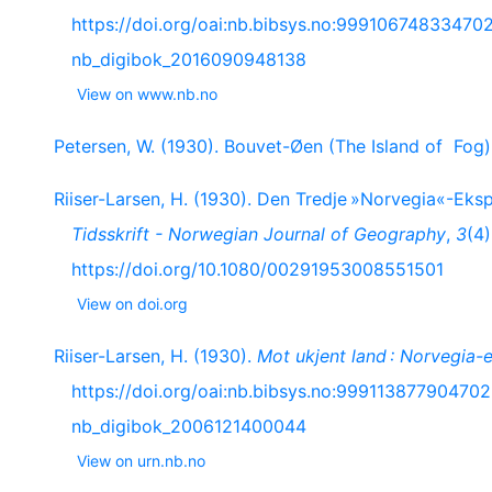
https://doi.org/oai:nb.bibsys.no:9991067483347
nb_digibok_2016090948138
View on www.nb.no
Petersen, W. (1930). Bouvet-Øen (The Island of Fog
Riiser-Larsen, H. (1930). Den Tredje »Norvegia«-E
Tidsskrift - Norwegian Journal of Geography
,
3
(4)
https://doi.org/10.1080/00291953008551501
View on doi.org
Riiser-Larsen, H. (1930).
Mot ukjent land : Norvegia
https://doi.org/oai:nb.bibsys.no:9991138779047
nb_digibok_2006121400044
View on urn.nb.no