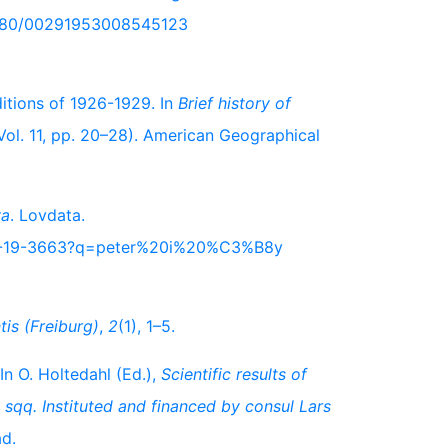
.1080/00291953008545123
ditions of 1926-1929. In
Brief history of
Vol. 11, pp. 20–28). American Geographical
ya
. Lovdata.
0-09-19-3663?q=peter%20i%20%C3%B8y
tis (Freiburg)
,
2
(1), 1–5.
 In O. Holtedahl (Ed.),
Scientific results of
sqq. Instituted and financed by consul Lars
ad.