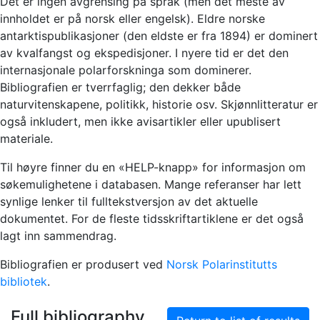
Det er ingen avgrensing på språk (men det meste av
innholdet er på norsk eller engelsk). Eldre norske
antarktispublikasjoner (den eldste er fra 1894) er dominert
av kvalfangst og ekspedisjoner. I nyere tid er det den
internasjonale polarforskninga som dominerer.
Bibliografien er tverrfaglig; den dekker både
naturvitenskapene, politikk, historie osv. Skjønnlitteratur er
også inkludert, men ikke avisartikler eller upublisert
materiale.
Til høyre finner du en «HELP-knapp» for informasjon om
søkemulighetene i databasen. Mange referanser har lett
synlige lenker til fulltekstversjon av det aktuelle
dokumentet. For de fleste tidsskriftartiklene er det også
lagt inn sammendrag.
Bibliografien er produsert ved
Norsk Polarinstitutts
bibliotek
.
Full bibliography