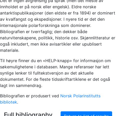
Det er ingen avgrensing på språk (men det meste av
innholdet er på norsk eller engelsk). Eldre norske
antarktispublikasjoner (den eldste er fra 1894) er dominert
av kvalfangst og ekspedisjoner. I nyere tid er det den
internasjonale polarforskninga som dominerer.
Bibliografien er tverrfaglig; den dekker både
naturvitenskapene, politikk, historie osv. Skjønnlitteratur er
også inkludert, men ikke avisartikler eller upublisert
materiale.
Til høyre finner du en «HELP-knapp» for informasjon om
søkemulighetene i databasen. Mange referanser har lett
synlige lenker til fulltekstversjon av det aktuelle
dokumentet. For de fleste tidsskriftartiklene er det også
lagt inn sammendrag.
Bibliografien er produsert ved
Norsk Polarinstitutts
bibliotek
.
Full bibliography