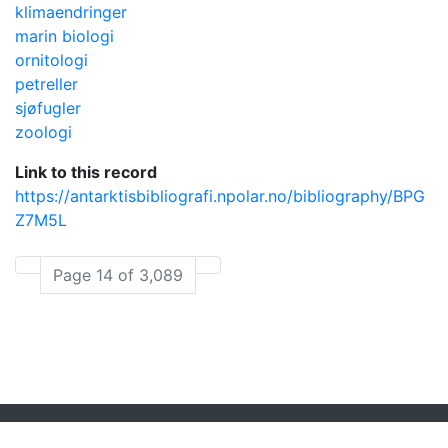
klimaendringer
marin biologi
ornitologi
petreller
sjøfugler
zoologi
Link to this record
https://antarktisbibliografi.npolar.no/bibliography/BPG
Z7M5L
Page 14 of 3,089
Powered by
Zotero
and
Kerko
.