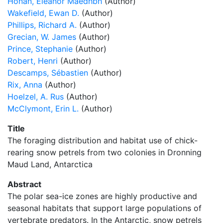
Honan, Eleanor Maedhbh
(Author)
Wakefield, Ewan D.
(Author)
Phillips, Richard A.
(Author)
Grecian, W. James
(Author)
Prince, Stephanie
(Author)
Robert, Henri
(Author)
Descamps, Sébastien
(Author)
Rix, Anna
(Author)
Hoelzel, A. Rus
(Author)
McClymont, Erin L.
(Author)
Title
The foraging distribution and habitat use of chick-
rearing snow petrels from two colonies in Dronning
Maud Land, Antarctica
Abstract
The polar sea-ice zones are highly productive and
seasonal habitats that support large populations of
vertebrate predators. In the Antarctic, snow petrels