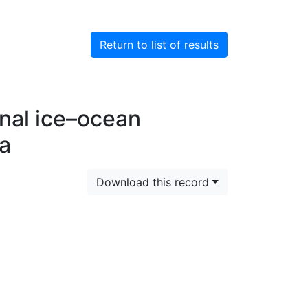
Return to list of results
onal ice–ocean
ca
Download this record