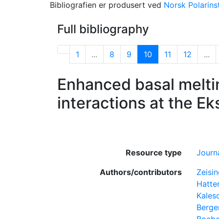
Bibliografien er produsert ved
Norsk Polarinst
Full bibliography
1
...
8
9
10
11
12
...
Enhanced basal meltin
interactions at the Ek
Resource type
Journa
Authors/contributors
Zeisin
Hatte
Kalesc
Berger