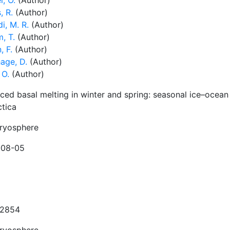
, O.
(Author)
, R.
(Author)
i, M. R.
(Author)
, T.
(Author)
, F.
(Author)
age, D.
(Author)
 O.
(Author)
ed basal melting in winter and spring: seasonal ice–ocean i
ctica
ryosphere
-08-05
-2854