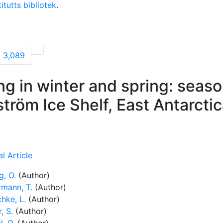
itutts bibliotek
.
3,089
g in winter and spring: seas
ström Ice Shelf, East Antarcti
l Article
g, O.
(Author)
rmann, T.
(Author)
hke, L.
(Author)
, S.
(Author)