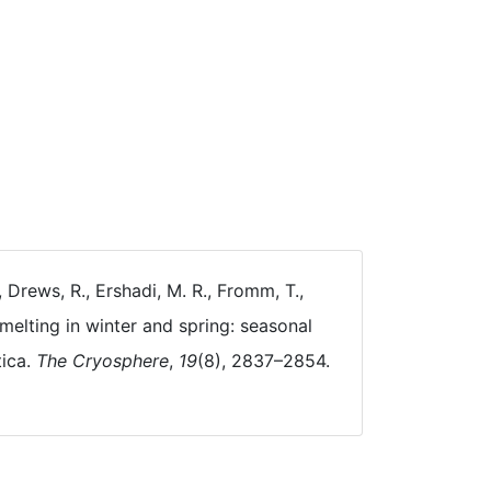
, Drews, R., Ershadi, M. R., Fromm, T.,
 melting in winter and spring: seasonal
tica.
The Cryosphere
,
19
(8), 2837–2854.