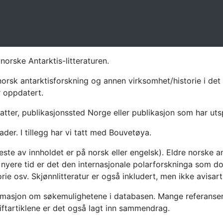
norske Antarktis-litteraturen.
norsk antarktisforskning og annen virksomhet/historie i det 
r oppdatert.
atter, publikasjonssted Norge eller publikasjon som har uts
ader. I tillegg har vi tatt med Bouvetøya.
te av innholdet er på norsk eller engelsk). Eldre norske an
nyere tid er det den internasjonale polarforskninga som dom
ie osv. Skjønnlitteratur er også inkludert, men ikke avisarti
masjon om søkemulighetene i databasen. Mange referanser har
riftartiklene er det også lagt inn sammendrag.