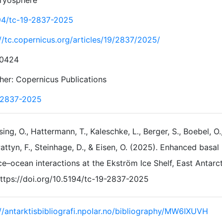
ryosphere
94/tc-19-2837-2025
://tc.copernicus.org/articles/19/2837/2025/
-0424
sher: Copernicus Publications
-2837-2025
sing, O., Hattermann, T., Kaleschke, L., Berger, S., Boebel, O.
attyn, F., Steinhage, D., & Eisen, O. (2025). Enhanced basal
ce–ocean interactions at the Ekström Ice Shelf, East Antarc
ttps://doi.org/10.5194/tc-19-2837-2025
://antarktisbibliografi.npolar.no/bibliography/MW6IXUVH