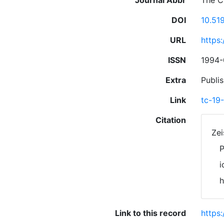
Journal Abbr
The C
DOI
10.51
URL
https
ISSN
1994
Extra
Publi
Link
tc-19
Citation
Zei
P
i
h
Link to this record
https