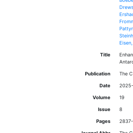
Boebel
Drews
Ershad
Fromm
Pattyn
Steinh
Eisen,
Title
Enhanc
Antar
Publication
The C
Date
2025
Volume
19
Issue
8
Pages
2837