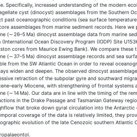
. Specifically, increased understanding of the modern ecol
lagellate cyst (dinocyst) assemblages from the Southern O
ct past oceanographic conditions (sea surface temperature, s
ore assemblages from marine sediment records. Here we pr
ne (∼ 26–5 Ma) dinocyst assemblage data from marine sedi
 (International Ocean Discovery Program (IODP) Site U1536
iston cores from Maurice Ewing Bank). We compare these to
ne (∼ 37–5 Ma) dinocyst assemblage records and sea surfa
able from the SW Atlantic Ocean in order to reveal oceano
ays widen and deepen. The observed dinocyst assemblage 
ssive retraction of the subpolar gyre and southward migrat
cene–early Miocene, with strengthening of frontal systems 
ne (∼ 14 Ma). Our data are in line with the timing of the r
uctions in the Drake Passage and Tasmanian Gateway regi
ghflow that broke down gyral circulation into the Antarctic
mporal coverage of the data is relatively limited, they provi
ographic evolution of the late Cenozoic southern Atlantic 
ropalaeontol.