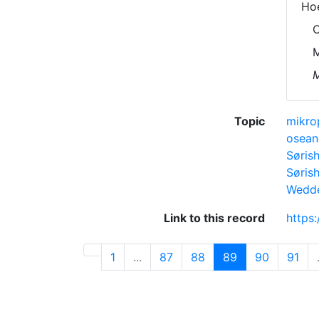
Hoe
C
M
M
Topic
mikro
osean
Søris
Søris
Wedde
Link to this record
https
1
...
87
88
89
90
91