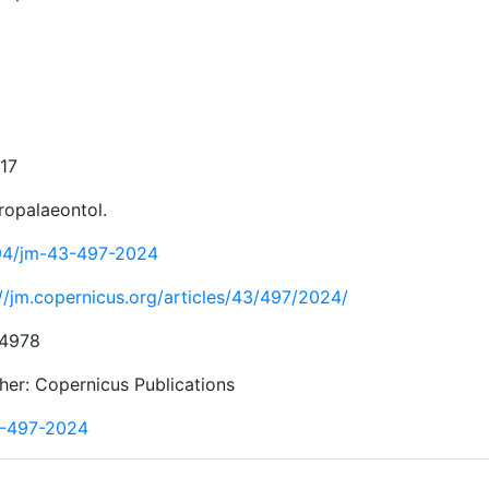
17
ropalaeontol.
94/jm-43-497-2024
://jm.copernicus.org/articles/43/497/2024/
-4978
sher: Copernicus Publications
-497-2024