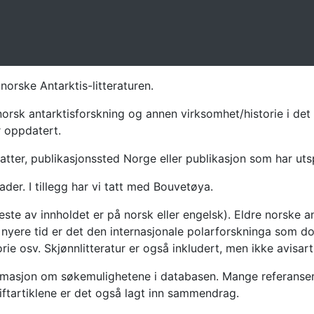
norske Antarktis-litteraturen.
norsk antarktisforskning og annen virksomhet/historie i det 
r oppdatert.
atter, publikasjonssted Norge eller publikasjon som har uts
ader. I tillegg har vi tatt med Bouvetøya.
te av innholdet er på norsk eller engelsk). Eldre norske an
nyere tid er det den internasjonale polarforskninga som dom
ie osv. Skjønnlitteratur er også inkludert, men ikke avisarti
masjon om søkemulighetene i databasen. Mange referanser har
riftartiklene er det også lagt inn sammendrag.