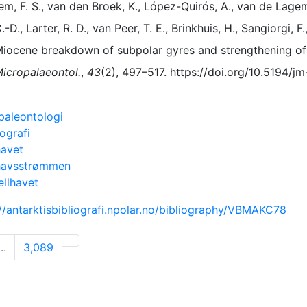
m, F. S., van den Broek, K., López-Quirós, A., van de Lagema
.-D., Larter, R. D., van Peer, T. E., Brinkhuis, H., Sangiorgi, 
iocene breakdown of subpolar gyres and strengthening of 
icropalaeontol.
,
43
(2), 497–517. https://doi.org/10.5194/
paleontologi
ografi
havet
havsstrømmen
llhavet
://antarktisbibliografi.npolar.no/bibliography/VBMAKC78
...
3,089