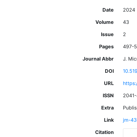
Date
2024
Volume
43
Issue
2
Pages
497-5
Journal Abbr
J. Mic
DOI
10.51
URL
https
ISSN
2041
Extra
Publi
Link
jm-43
Citation