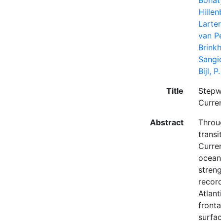
Bohaty
Hillen
Larter
van Pe
Brinkh
Sangio
Bijl, P.
Title
Stepw
Curre
Abstract
Throu
transi
Curre
ocean
stren
recor
Atlant
fronta
surfac