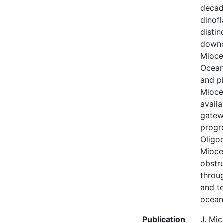
decade
dinof
distin
downc
Mioce
Ocean
and p
Mioce
avail
gatew
progre
Oligo
Mioce
obstr
throu
and te
ocean
Publication
J. Mic