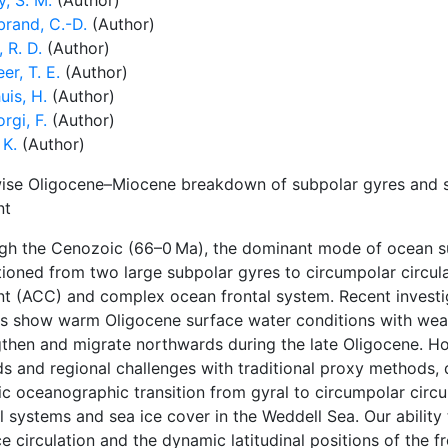
, S. M.
(Author)
brand, C.-D.
(Author)
, R. D.
(Author)
er, T. E.
(Author)
uis, H.
(Author)
rgi, F.
(Author)
 K.
(Author)
ise Oligocene–Miocene breakdown of subpolar gyres and st
nt
gh the Cenozoic (66–0 Ma), the dominant mode of ocean su
tioned from two large subpolar gyres to circumpolar circul
nt (ACC) and complex ocean frontal system. Recent investig
s show warm Oligocene surface water conditions with weak 
gthen and migrate northwards during the late Oligocene. H
ds and regional challenges with traditional proxy methods,
ic oceanographic transition from gyral to circumpolar circ
l systems and sea ice cover in the Weddell Sea. Our abilit
e circulation and the dynamic latitudinal positions of the 