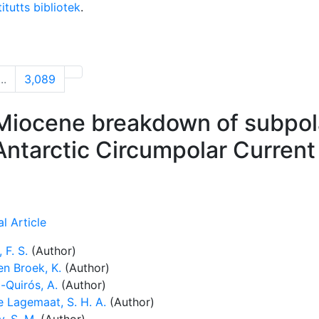
itutts bibliotek
.
...
3,089
Miocene breakdown of subpol
Antarctic Circumpolar Current
l Article
 F. S.
(Author)
en Broek, K.
(Author)
-Quirós, A.
(Author)
e Lagemaat, S. H. A.
(Author)