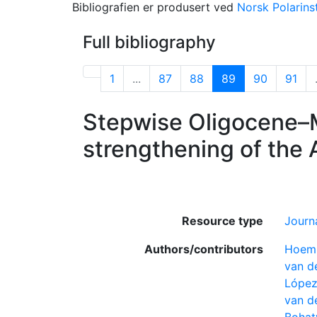
Bibliografien er produsert ved
Norsk Polarinst
Full bibliography
1
...
87
88
89
90
91
Stepwise Oligocene–
strengthening of the 
Resource type
Journa
Authors/contributors
Hoem,
van d
López
van d