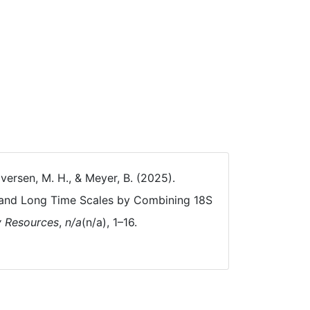
 Iversen, M. H., & Meyer, B. (2025).
 and Long Time Scales by Combining 18S
y Resources
,
n/a
(n/a), 1–16.