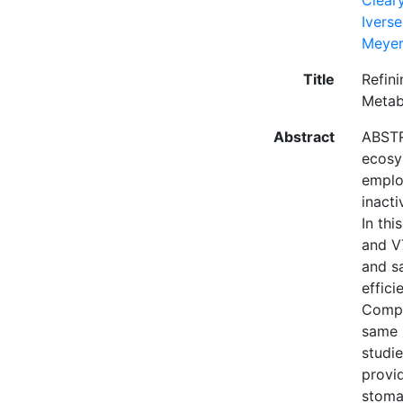
Cleary
Ivers
Meyer
Title
Refin
Metab
Abstract
ABSTRA
ecosy
emplo
inact
In thi
and V
and sa
effici
Compa
same k
studi
provid
stomac