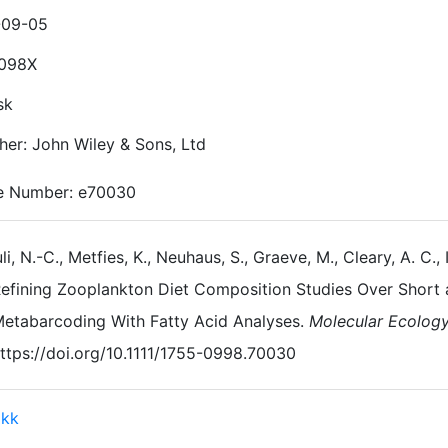
-09-05
-098X
sk
her: John Wiley & Sons, Ltd
le Number: e70030
li, N.-C., Metfies, K., Neuhaus, S., Graeve, M., Cleary, A. C.,
efining Zooplankton Diet Composition Studies Over Short
etabarcoding With Fatty Acid Analyses.
Molecular Ecolog
ttps://doi.org/10.1111/1755-0998.70030
ikk