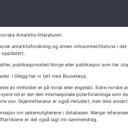
norske Antarktis-litteraturen.
norsk antarktisforskning og annen virksomhet/historie i det 
r oppdatert.
atter, publikasjonssted Norge eller publikasjon som har uts
ader. I tillegg har vi tatt med Bouvetøya.
te av innholdet er på norsk eller engelsk). Eldre norske an
nyere tid er det den internasjonale polarforskninga som dom
ie osv. Skjønnlitteratur er også inkludert, men ikke avisarti
masjon om søkemulighetene i databasen. Mange referanser har
riftartiklene er det også lagt inn sammendrag.