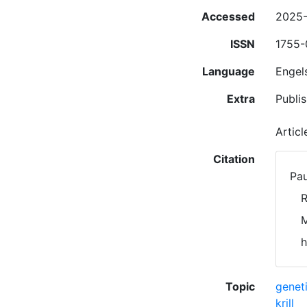
Accessed
2025
ISSN
1755
Language
Engel
Extra
Publis
Artic
Citation
Pau
R
M
h
Topic
genet
krill