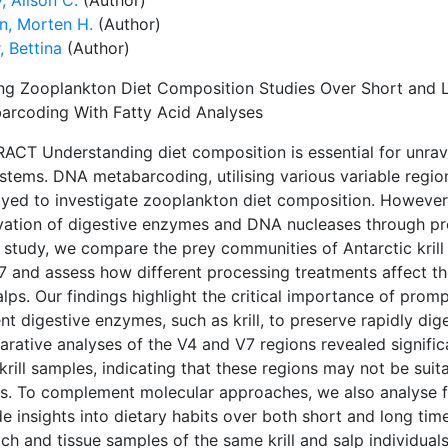
, Alison C.
(Author)
en, Morten H.
(Author)
, Bettina
(Author)
ing Zooplankton Diet Composition Studies Over Short and
arcoding With Fatty Acid Analyses
CT Understanding diet composition is essential for unravel
stems. DNA metabarcoding, utilising various variable region
yed to investigate zooplankton diet composition. However,
ivation of digestive enzymes and DNA nucleases through pr
s study, we compare the prey communities of Antarctic krill
7 and assess how different processing treatments affect th
lps. Our findings highlight the critical importance of prom
ent digestive enzymes, such as krill, to preserve rapidly dig
rative analyses of the V4 and V7 regions revealed significa
rill samples, indicating that these regions may not be suit
es. To complement molecular approaches, we also analyse f
e insights into dietary habits over both short and long ti
h and tissue samples of the same krill and salp individuals,