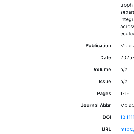
troph
separa
integr
acros
ecolo
Publication
Molec
Date
2025-
Volume
n/a
Issue
n/a
Pages
1-16
Journal Abbr
Molec
DOI
10.11
URL
https