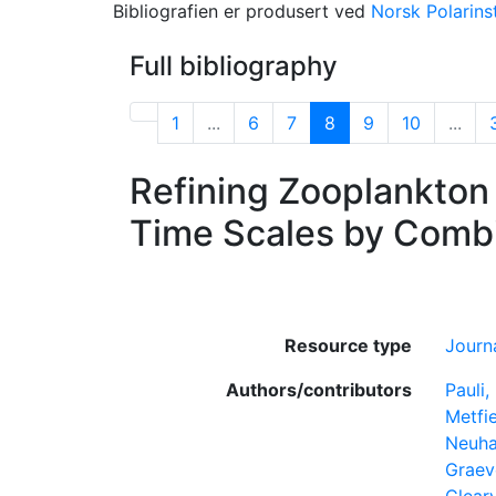
Bibliografien er produsert ved
Norsk Polarinst
Full bibliography
1
...
6
7
8
9
10
...
Refining Zooplankton
Time Scales by Combi
Resource type
Journa
Authors/contributors
Pauli,
Metfie
Neuha
Graev