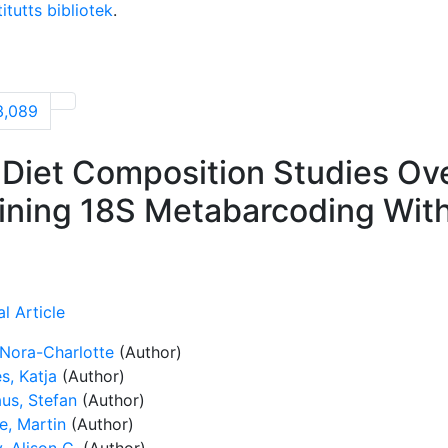
itutts bibliotek
.
3,089
 Diet Composition Studies Ov
ning 18S Metabarcoding With
l Article
 Nora-Charlotte
(Author)
s, Katja
(Author)
us, Stefan
(Author)
e, Martin
(Author)