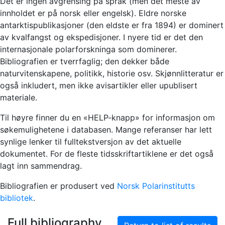
Det er ingen avgrensing på språk (men det meste av
innholdet er på norsk eller engelsk). Eldre norske
antarktispublikasjoner (den eldste er fra 1894) er dominert
av kvalfangst og ekspedisjoner. I nyere tid er det den
internasjonale polarforskninga som dominerer.
Bibliografien er tverrfaglig; den dekker både
naturvitenskapene, politikk, historie osv. Skjønnlitteratur er
også inkludert, men ikke avisartikler eller upublisert
materiale.
Til høyre finner du en «HELP-knapp» for informasjon om
søkemulighetene i databasen. Mange referanser har lett
synlige lenker til fulltekstversjon av det aktuelle
dokumentet. For de fleste tidsskriftartiklene er det også
lagt inn sammendrag.
Bibliografien er produsert ved
Norsk Polarinstitutts
bibliotek
.
Full bibliography