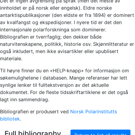
Det er ingen avgrensing på språk (men det meste av
innholdet er på norsk eller engelsk). Eldre norske
antarktispublikasjoner (den eldste er fra 1894) er dominert
av kvalfangst og ekspedisjoner. I nyere tid er det den
internasjonale polarforskninga som dominerer.
Bibliografien er tverrfaglig; den dekker både
naturvitenskapene, politikk, historie osv. Skjønnlitteratur er
også inkludert, men ikke avisartikler eller upublisert
materiale.
Til høyre finner du en «HELP-knapp» for informasjon om
søkemulighetene i databasen. Mange referanser har lett
synlige lenker til fulltekstversjon av det aktuelle
dokumentet. For de fleste tidsskriftartiklene er det også
lagt inn sammendrag.
Bibliografien er produsert ved
Norsk Polarinstitutts
bibliotek
.
Full bibliography